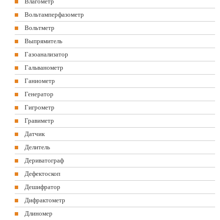
Влагометр
Вольтамперфазометр
Вольтметр
Выпрямитель
Газоанализатор
Гальванометр
Ганиометр
Генератор
Гигрометр
Гравиметр
Датчик
Делитель
Дериватограф
Дефектоскоп
Дешифратор
Дифрактометр
Длиномер