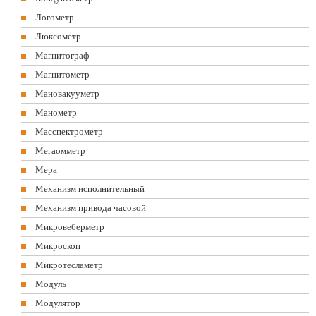
Логометр
Люксометр
Магнитограф
Магнитометр
Мановакууметр
Манометр
Масспектрометр
Мегаомметр
Мера
Механизм исполнительный
Механизм привода часовой
Микровеберметр
Микроскоп
Микротесламетр
Модуль
Модулятор