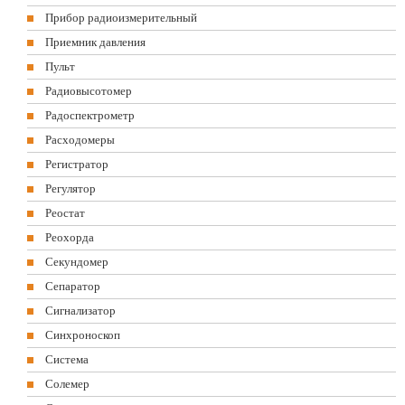
Прибор радиоизмерительный
Приемник давления
Пульт
Радиовысотомер
Радоспектрометр
Расходомеры
Регистратор
Регулятор
Реостат
Реохорда
Секундомер
Сепаратор
Сигнализатор
Синхроноскоп
Система
Солемер