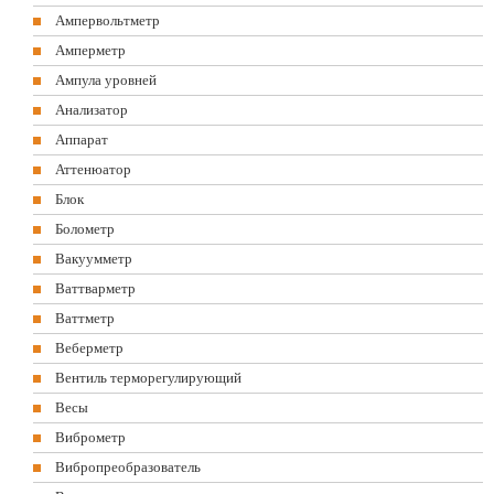
Ампервольтметр
Амперметр
Ампула уровней
Анализатор
Аппарат
Аттенюатор
Блок
Болометр
Вакуумметр
Ваттварметр
Ваттметр
Веберметр
Вентиль терморегулирующий
Весы
Виброметр
Вибропреобразователь