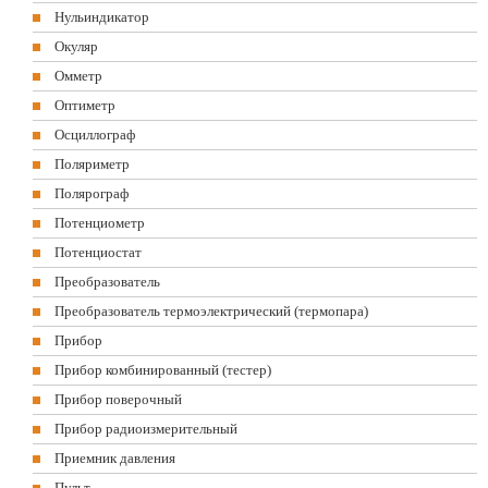
Нульиндикатор
Окуляр
Омметр
Оптиметр
Осциллограф
Поляриметр
Полярограф
Потенциометр
Потенциостат
Преобразователь
Преобразователь термоэлектрический (термопара)
Прибор
Прибор комбинированный (тестер)
Прибор поверочный
Прибор радиоизмерительный
Приемник давления
Пульт