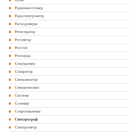
Радиовысотомер
Радоспектрометр
Расходомеры
Регистратор
Регулятор
Реостат
Реохорда
Секундомер
Сепаратор
Сигнализатор
Синхроноскоп
Система
Солемер
Сопротивление
Спектрограф
Спектрометр