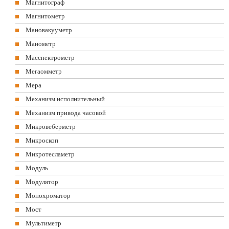
Магнитограф
Магнитометр
Мановакууметр
Манометр
Масспектрометр
Мегаомметр
Мера
Механизм исполнительный
Механизм привода часовой
Микровеберметр
Микроскоп
Микротесламетр
Модуль
Модулятор
Монохроматор
Мост
Мультиметр