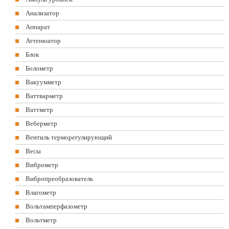
Анализатор
Аппарат
Аттенюатор
Блок
Болометр
Вакуумметр
Ваттварметр
Ваттметр
Веберметр
Вентиль терморегулирующий
Весы
Виброметр
Вибропреобразователь
Влагометр
Вольтамперфазометр
Вольтметр