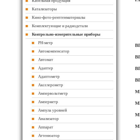
Кабельная продукция
Катализаторы
Кино-фото-рентгенматериалы
Комплектующие и радиодетали
Контрольно-измерительные приборы
PH-метр
В
Автокомпенсатор
В
Автомат
Адаптер
В
Адаптометр
В
Акселерометр
М
Ампервольтметр
Амперметр
М
Ампула уровней
М
Анализатор
М
Аппарат
Аттенюатор