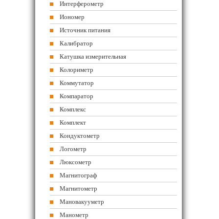
Интерферометр
Иономер
Источник питания
Калибратор
Катушка измерительная
Колориметр
Коммутатор
Компаратор
Комплекс
Комплект
Кондуктометр
Логометр
Люксометр
Магнитограф
Магнитометр
Мановакууметр
Манометр