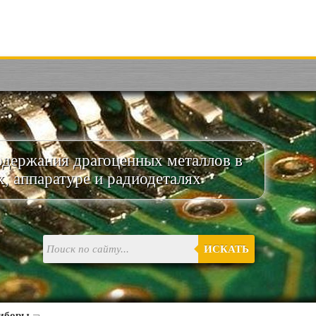
одержания драгоценных металлов в
х, аппаратуре и радиодеталях
ИСКАТЬ
риборы