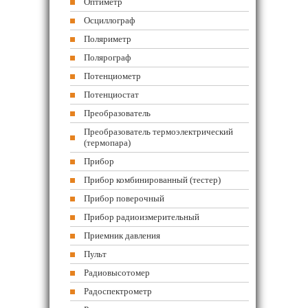
Оптиметр
Осциллограф
Поляриметр
Полярограф
Потенциометр
Потенциостат
Преобразователь
Преобразователь термоэлектрический
(термопара)
Прибор
Прибор комбинированный (тестер)
Прибор поверочный
Прибор радиоизмерительный
Приемник давления
Пульт
Радиовысотомер
Радоспектрометр