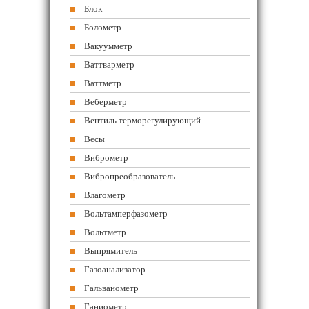
Блок
Болометр
Вакуумметр
Ваттварметр
Ваттметр
Веберметр
Вентиль терморегулирующий
Весы
Виброметр
Вибропреобразователь
Влагометр
Вольтамперфазометр
Вольтметр
Выпрямитель
Газоанализатор
Гальванометр
Ганиометр