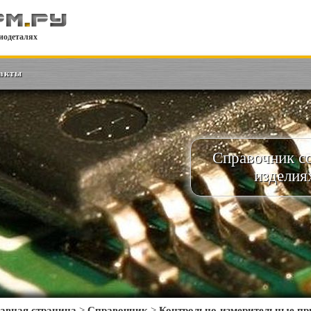
иодеталях
акты
Справочник с
изделия
авная страница
>
Справочник
>
Контрольно-измерительные п