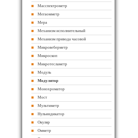
Масспектрометр
Мегаомметр
Мера
Механизм исполнительный
Механизм привода часовой
Микровеберметр
Микроскоп
Микротесламетр
Модуль
Модулятор
Монохроматор
Мост
Мультиметр
Нульиндикатор
Окуляр
Омметр