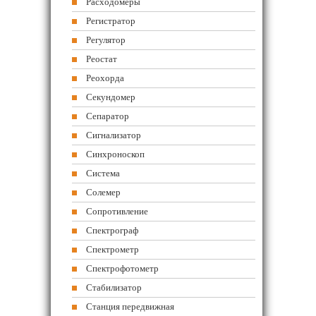
Расходомеры
Регистратор
Регулятор
Реостат
Реохорда
Секундомер
Сепаратор
Сигнализатор
Синхроноскоп
Система
Солемер
Сопротивление
Спектрограф
Спектрометр
Спектрофотометр
Стабилизатор
Станция передвижная