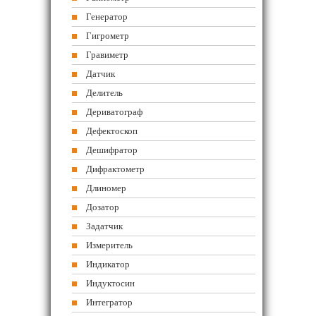
Генератор
Гигрометр
Гравиметр
Датчик
Делитель
Дериватограф
Дефектоскоп
Дешифратор
Дифрактометр
Длиномер
Дозатор
Задатчик
Измеритель
Индикатор
Индуктосин
Интегратор