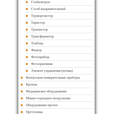
Стабилитрон
Столб выпрямительный
Терморезистор
Тиристор
Транзистор
Трансформатор
Тумблер
Фильтр
Фотоприбор
Фотоприемник
Элемент управления (логика)
Контрольно-измерительные приборы
Крепеж
Медицинское оборудование
Минно-торпедное вооружение
Оборудование прочее
Оргтехника