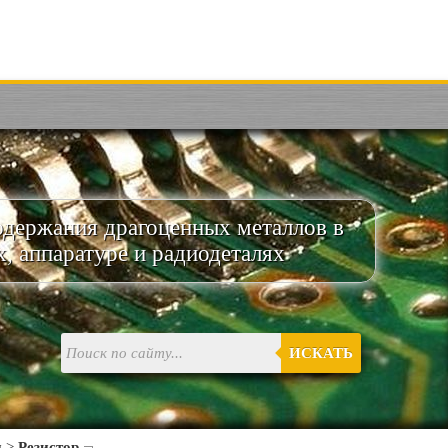
одержания драгоценных металлов в
х, аппаратуре и радиодеталях
ИСКАТЬ
и
>
Резистор