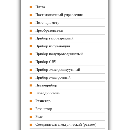
Плата
Пост кнопочный управления
Потенциометр
Преобразователь
Прибор газоразрядный
Прибор излучающий
Прибор полупроводниковый
Прибор СВЧ
Прибор электровакуумный
Прибор электронный
Пьезоприбор
Разъединитель
Резистор
Резонатор
Реле
Соединитель электрический (разъем)