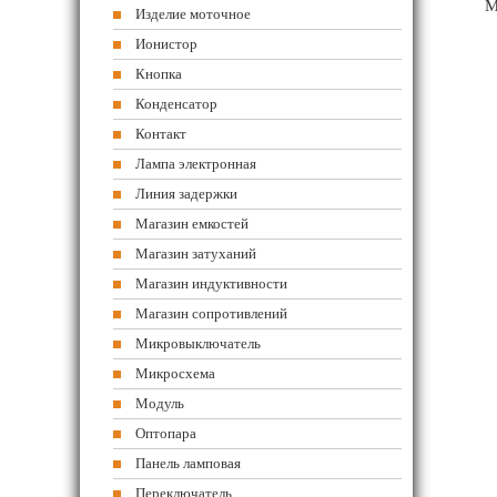
М
Изделие моточное
Ионистор
Кнопка
Конденсатор
Контакт
Лампа электронная
Линия задержки
Магазин емкостей
Магазин затуханий
Магазин индуктивности
Магазин сопротивлений
Микровыключатель
Микросхема
Модуль
Оптопара
Панель ламповая
Переключатель