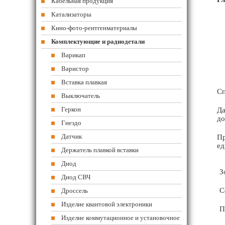
Кабельная продукция
Катализаторы
Кино-фото-рентгенматериалы
Комплектующие и радиодетали
Варикап
Варистор
Вставка плавкая
Сп
Выключатель
Геркон
Да
до
Гнездо
Датчик
Пр
ед
Держатель плавкой вставки
Диод
З
Диод СВЧ
С
Дроссель
Изделие квантовой электроники
П
Изделие коммутационное и установочное