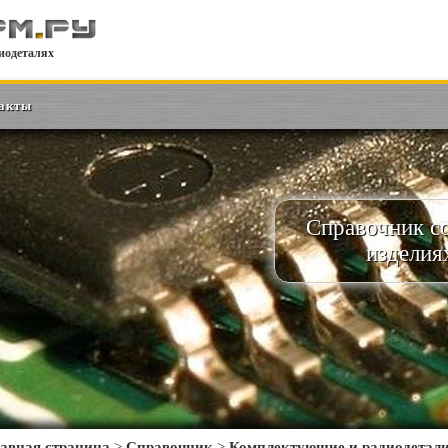
иодеталях
акты
Справочник с
изделия
авная страница
>
Справочник
>
Комплектующие и радиодетал