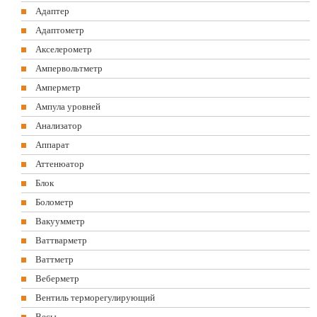
Адаптер
Адаптометр
Акселерометр
Ампервольтметр
Амперметр
Ампула уровней
Анализатор
Аппарат
Аттенюатор
Блок
Болометр
Вакуумметр
Ваттварметр
Ваттметр
Веберметр
Вентиль терморегулирующий
Весы