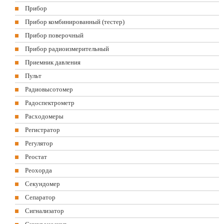
Прибор
Прибор комбинированный (тестер)
Прибор поверочный
Прибор радиоизмерительный
Приемник давления
Пульт
Радиовысотомер
Радоспектрометр
Расходомеры
Регистратор
Регулятор
Реостат
Реохорда
Секундомер
Сепаратор
Сигнализатор