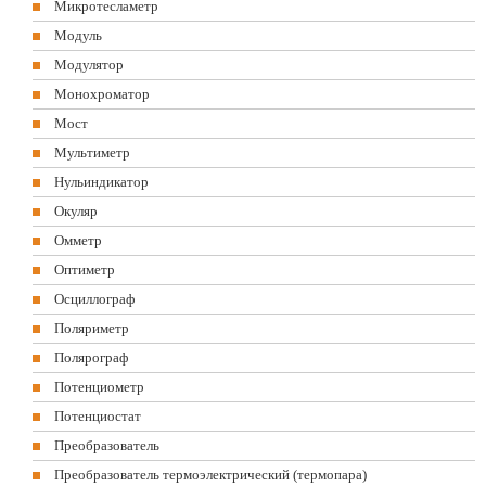
Микротесламетр
Модуль
Модулятор
Монохроматор
Мост
Мультиметр
Нульиндикатор
Окуляр
Омметр
Оптиметр
Осциллограф
Поляриметр
Полярограф
Потенциометр
Потенциостат
Преобразователь
Преобразователь термоэлектрический (термопара)