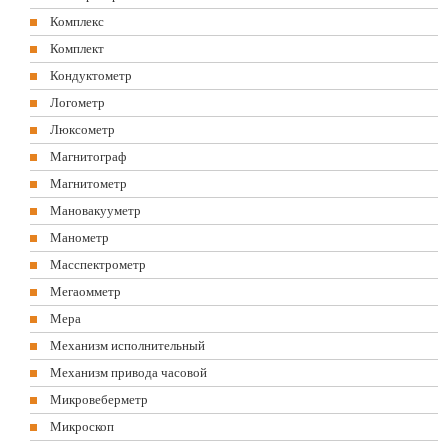
Комплекс
Комплект
Кондуктометр
Логометр
Люксометр
Магнитограф
Магнитометр
Мановакууметр
Манометр
Масспектрометр
Мегаомметр
Мера
Механизм исполнительный
Механизм привода часовой
Микровеберметр
Микроскоп