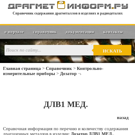
Справочник содержания драгметаллов в изделиях и радиодеталях
о портале
справочник
документация
контакты
ИСКАТЬ
Главная страница
>
Справочник
>
Контрольно-
измерительные приборы
>
Дозатор
ДЛВ1 МЕД.
назад
Справочная информация по перечню и количеству содержания
драгоценных металлов в изделии:
Дозатор ДЛВ1 МЕД.
.