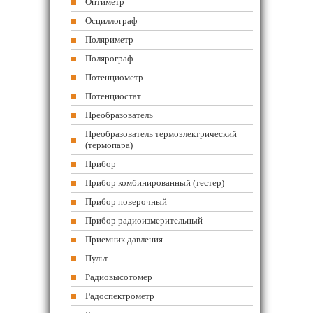
Оптиметр
Осциллограф
Поляриметр
Полярограф
Потенциометр
Потенциостат
Преобразователь
Преобразователь термоэлектрический
(термопара)
Прибор
Прибор комбинированный (тестер)
Прибор поверочный
Прибор радиоизмерительный
Приемник давления
Пульт
Радиовысотомер
Радоспектрометр