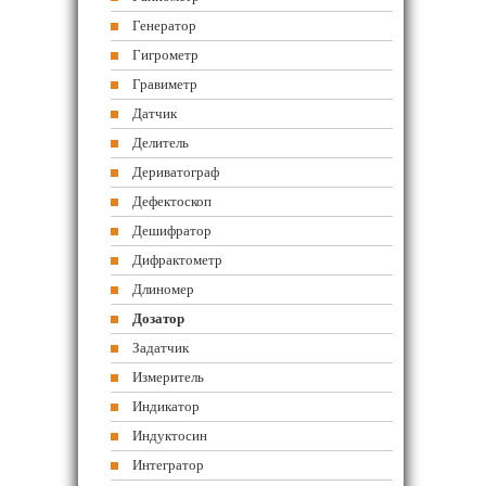
Генератор
Гигрометр
Гравиметр
Датчик
Делитель
Дериватограф
Дефектоскоп
Дешифратор
Дифрактометр
Длиномер
Дозатор
Задатчик
Измеритель
Индикатор
Индуктосин
Интегратор