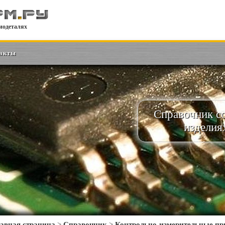
иодеталях
акты
Справочник с
изделия
авная страница
>
Справочник
>
Контрольно-измерительные п