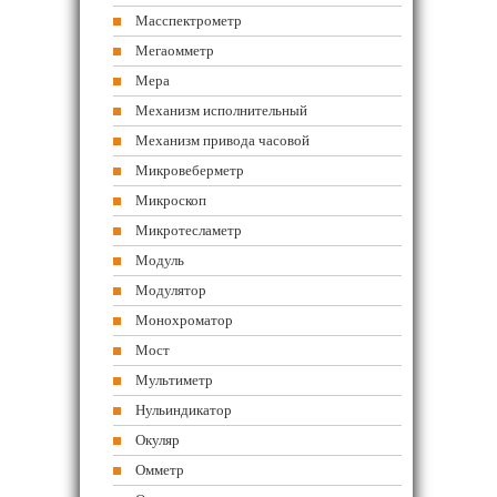
Масспектрометр
Мегаомметр
Мера
Механизм исполнительный
Механизм привода часовой
Микровеберметр
Микроскоп
Микротесламетр
Модуль
Модулятор
Монохроматор
Мост
Мультиметр
Нульиндикатор
Окуляр
Омметр