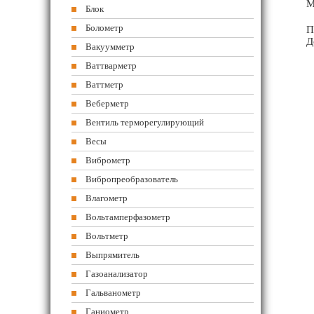
М
Блок
Болометр
П
Д
Вакуумметр
Ваттварметр
Ваттметр
Веберметр
Вентиль терморегулирующий
Весы
Виброметр
Вибропреобразователь
Влагометр
Вольтамперфазометр
Вольтметр
Выпрямитель
Газоанализатор
Гальванометр
Ганиометр