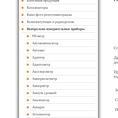
Кабельная продукция
Катализаторы
Кино-фото-рентгенматериалы
Комплектующие и радиодетали
Контрольно-измерительные приборы
PH-метр
Автокомпенсатор
Сп
Автомат
Адаптер
Да
до
Адаптометр
Акселерометр
Пр
ед
Ампервольтметр
Амперметр
З
Ампула уровней
С
Анализатор
Аппарат
П
Аттенюатор