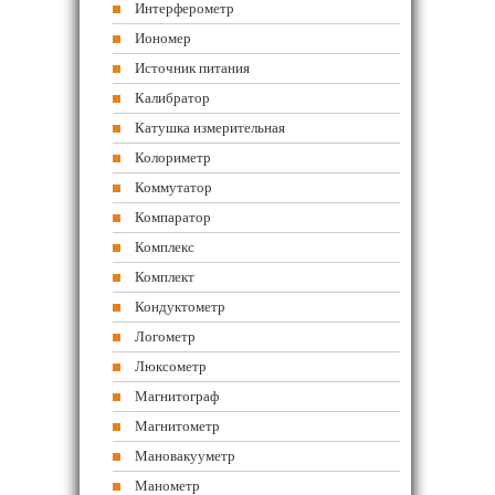
Интерферометр
Иономер
Источник питания
Калибратор
Катушка измерительная
Колориметр
Коммутатор
Компаратор
Комплекс
Комплект
Кондуктометр
Логометр
Люксометр
Магнитограф
Магнитометр
Мановакууметр
Манометр