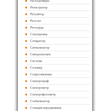
Расходомеры
Регистратор
Регулятор
Реостат
Реохорда
Секундомер
Сепаратор
Сигнализатор
Синхроноскоп
Система
Солемер
Сопротивление
Спектрограф
Спектрометр
Спектрофотометр
Стабилизатор
Станция передвижная