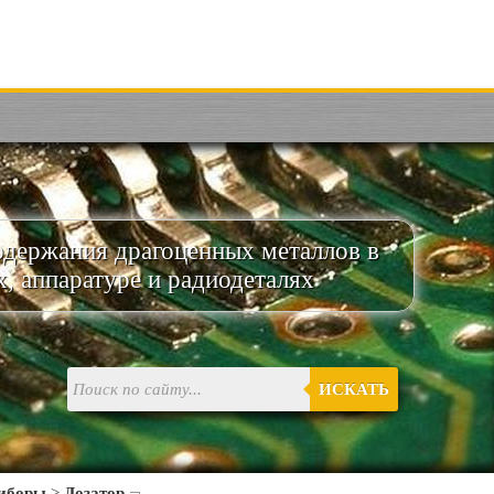
одержания драгоценных металлов в
х, аппаратуре и радиодеталях
ИСКАТЬ
риборы
>
Дозатор