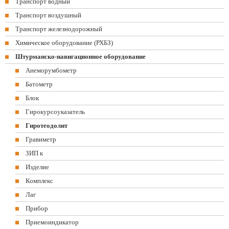
Транспорт водный
Транспорт воздушный
Транспорт железнодорожный
Химическое оборудование (РХБЗ)
Штурманско-навигационное оборудование
Анеморумбометр
Батометр
Блок
Гирокурсоуказатель
Гиротеодолит
Гравиметр
ЗИП к
Изделие
Комплекс
Лаг
Прибор
Приемоиндикатор