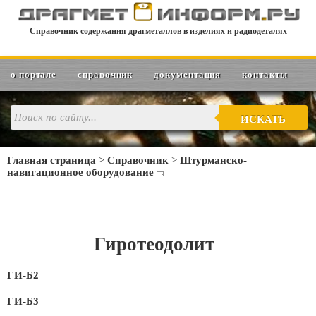
Справочник содержания драгметаллов в изделиях и радиодеталях
о портале
справочник
документация
контакты
ИСКАТЬ
Главная страница
>
Справочник
>
Штурманско-
навигационное оборудование
Гиротеодолит
ГИ-Б2
ГИ-Б3