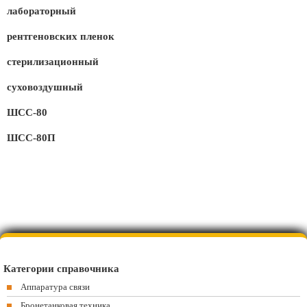
лабораторный
рентгеновских пленок
стерилизационный
суховоздушный
ШСС-80
ШСС-80П
Категории справочника
Аппаратура связи
Бронетанковая техника