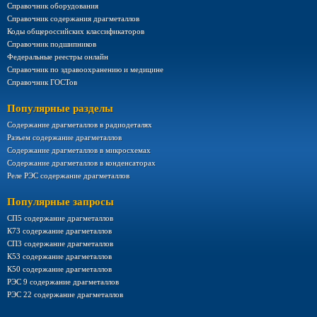
Справочник оборудования
Справочник содержания драгметаллов
Коды общероссийских классификаторов
Справочник подшипников
Федеральные реестры онлайн
Справочник по здравоохранению и медицине
Справочник ГОСТов
Популярные разделы
Содержание драгметаллов в радиодеталях
Разъем содержание драгметаллов
Содержание драгметаллов в микросхемах
Содержание драгметаллов в конденсаторах
Реле РЭС содержание драгметаллов
Популярные запросы
СП5 содержание драгметаллов
К73 содержание драгметаллов
СП3 содержание драгметаллов
К53 содержание драгметаллов
К50 содержание драгметаллов
РЭС 9 содержание драгметаллов
РЭС 22 содержание драгметаллов