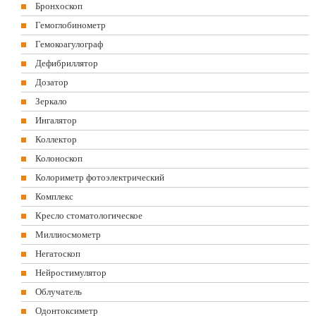
Бронхоскоп
Гемоглобинометр
Гемокоагулограф
Дефибриллятор
Дозатор
Зеркало
Ингалятор
Коллектор
Колоноскоп
Колориметр фотоэлектрический
Комплекс
Кресло стоматологическое
Миллиосмометр
Негатоскоп
Нейростимулятор
Облучатель
Одонтоксиметр