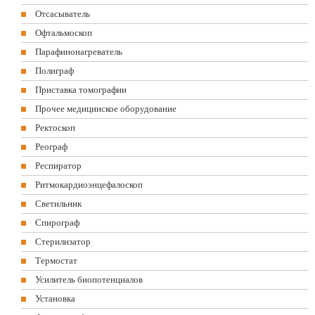
Отсасыватель
Офтальмоскоп
Парафинонагреватель
Полиграф
Приставка томографии
Прочее медицинское оборудование
Ректоскоп
Реограф
Респиратор
Ритмокардиоэнцефалоскоп
Светильник
Спирограф
Стерилизатор
Термостат
Усилитель биопотенциалов
Установка