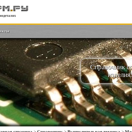
иодеталях
акты
Справочник с
изделия
авная страница
>
Справочник
>
Вычислительная техника
>
Ма