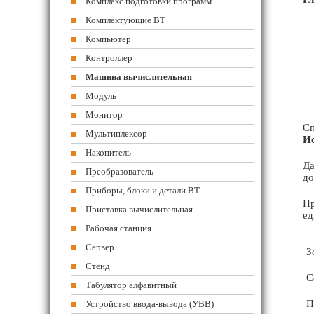
Комплекс подготовки программ
Комплектующие ВТ
Компьютер
Контроллер
Машина вычислительная
Модуль
Монитор
Сп
Мультиплексор
Ис
Накопитель
Да
Преобразователь
до
Приборы, блоки и детали ВТ
Пр
Приставка вычислительная
ед
Рабочая станция
Сервер
З
Стенд
С
Табулятор алфавитный
П
Устройство ввода-вывода (УВВ)