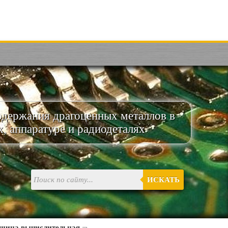
одержания драгоценных металлов в
х, аппаратуре и радиодеталях
ИСКАТЬ
шина вычислительная