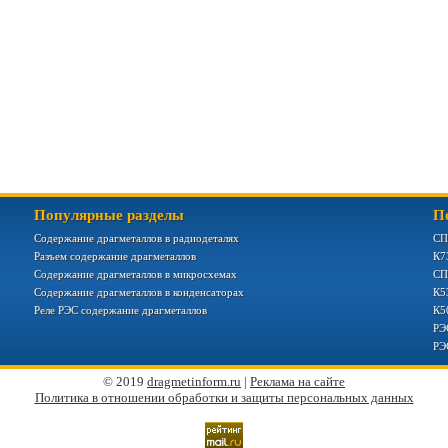
Популярные разделы
П
Содержание драгметаллов в радиодеталях
СП
Разъем содержание драгметаллов
К7
Содержание драгметаллов в микросхемах
СП
Содержание драгметаллов в конденсаторах
К5
Реле РЭС содержание драгметаллов
К5
РЭ
РЭ
© 2019
dragmetinform.ru
|
Реклама на сайте
Политика в отношении обработки и защиты персональных данных