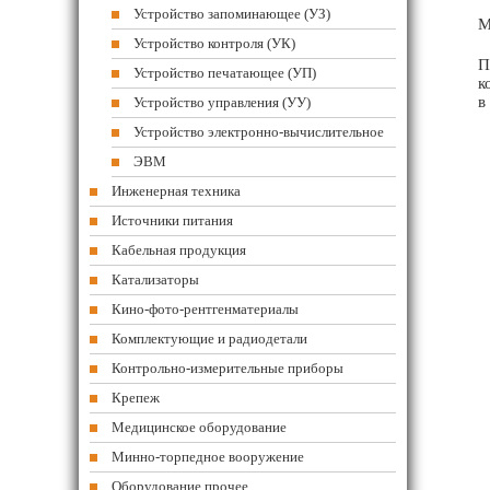
Устройство запоминающее (УЗ)
М
Устройство контроля (УК)
П
Устройство печатающее (УП)
к
в
Устройство управления (УУ)
Устройство электронно-вычислительное
ЭВМ
Инженерная техника
Источники питания
Кабельная продукция
Катализаторы
Кино-фото-рентгенматериалы
Комплектующие и радиодетали
Контрольно-измерительные приборы
Крепеж
Медицинское оборудование
Минно-торпедное вооружение
Оборудование прочее