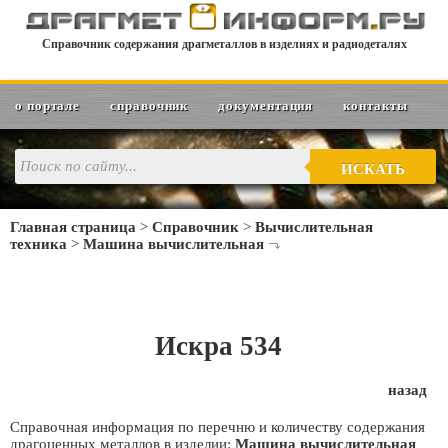
Справочник содержания драгметаллов в изделиях и радиодеталях
о портале
справочник
документация
контакты
ИСКАТЬ
Главная страница
>
Справочник
>
Вычислительная
техника
>
Машина вычислительная
Искра 534
назад
Справочная информация по перечню и количеству содержания
драгоценных металлов в изделии:
Машина вычислительная