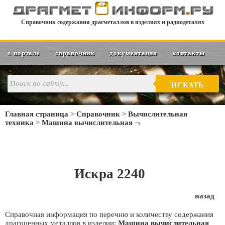
Справочник содержания драгметаллов в изделиях и радиодеталях
о портале
справочник
документация
контакты
ИСКАТЬ
Главная страница
>
Справочник
>
Вычислительная
техника
>
Машина вычислительная
Искра 2240
назад
Справочная информация по перечню и количеству содержания
драгоценных металлов в изделии:
Машина вычислительная