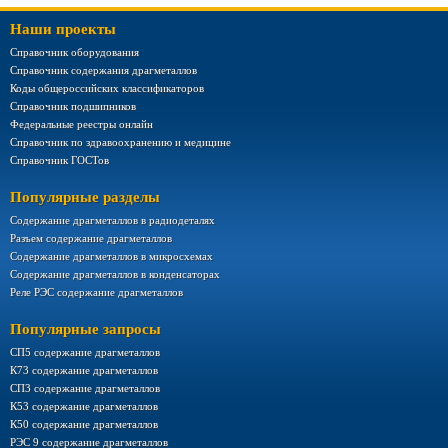
Наши проекты
Справочник оборудования
Справочник содержания драгметаллов
Коды общероссийских классификаторов
Справочник подшипников
Федеральные реестры онлайн
Справочник по здравоохранению и медицине
Справочник ГОСТов
Популярные разделы
Содержание драгметаллов в радиодеталях
Разъем содержание драгметаллов
Содержание драгметаллов в микросхемах
Содержание драгметаллов в конденсаторах
Реле РЭС содержание драгметаллов
Популярные запросы
СП5 содержание драгметаллов
К73 содержание драгметаллов
СП3 содержание драгметаллов
К53 содержание драгметаллов
К50 содержание драгметаллов
РЭС 9 содержание драгметаллов