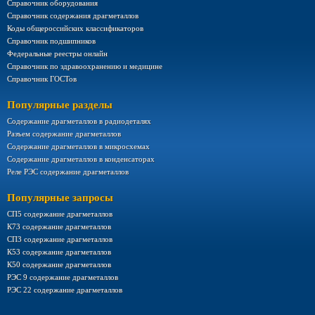
Справочник оборудования
Справочник содержания драгметаллов
Коды общероссийских классификаторов
Справочник подшипников
Федеральные реестры онлайн
Справочник по здравоохранению и медицине
Справочник ГОСТов
Популярные разделы
Содержание драгметаллов в радиодеталях
Разъем содержание драгметаллов
Содержание драгметаллов в микросхемах
Содержание драгметаллов в конденсаторах
Реле РЭС содержание драгметаллов
Популярные запросы
СП5 содержание драгметаллов
К73 содержание драгметаллов
СП3 содержание драгметаллов
К53 содержание драгметаллов
К50 содержание драгметаллов
РЭС 9 содержание драгметаллов
РЭС 22 содержание драгметаллов