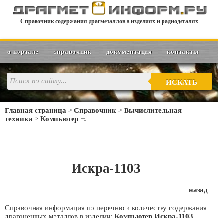
Справочник содержания драгметаллов в изделиях и радиодеталях
о портале
справочник
документация
контакты
ИСКАТЬ
Главная страница
>
Справочник
>
Вычислительная
техника
>
Компьютер
Искра-1103
назад
Справочная информация по перечню и количеству содержания
драгоценных металлов в изделии:
Компьютер Искра-1103
.