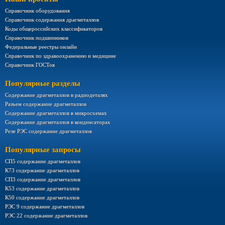
Справочник оборудования
Справочник содержания драгметаллов
Коды общероссийских классификаторов
Справочник подшипников
Федеральные реестры онлайн
Справочник по здравоохранению и медицине
Справочник ГОСТов
Популярные разделы
Содержание драгметаллов в радиодеталях
Разъем содержание драгметаллов
Содержание драгметаллов в микросхемах
Содержание драгметаллов в конденсаторах
Реле РЭС содержание драгметаллов
Популярные запросы
СП5 содержание драгметаллов
К73 содержание драгметаллов
СП3 содержание драгметаллов
К53 содержание драгметаллов
К50 содержание драгметаллов
РЭС 9 содержание драгметаллов
РЭС 22 содержание драгметаллов