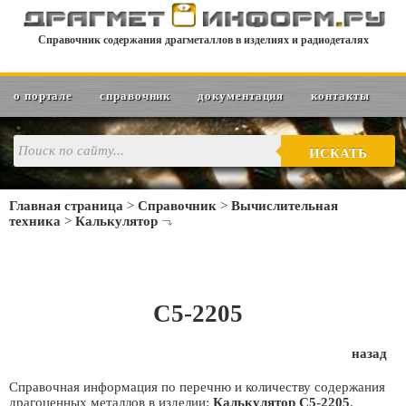
Справочник содержания драгметаллов в изделиях и радиодеталях
о портале
справочник
документация
контакты
ИСКАТЬ
Главная страница
>
Справочник
>
Вычислительная
техника
>
Калькулятор
С5-2205
назад
Справочная информация по перечню и количеству содержания
драгоценных металлов в изделии:
Калькулятор С5-2205
.