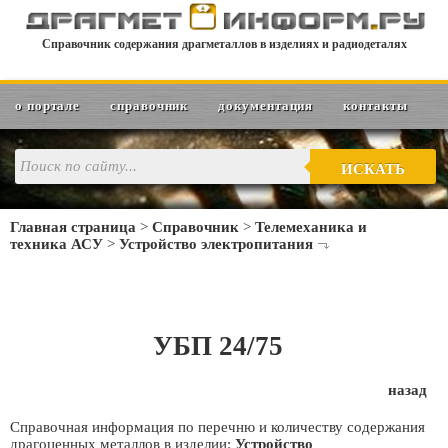
Справочник содержания драгметаллов в изделиях и радиодеталях
о портале
справочник
документация
контакты
ИСКАТЬ
Главная страница
>
Справочник
>
Телемеханика и
техника АСУ
>
Устройство электропитания
УБП 24/75
назад
Справочная информация по перечню и количеству содержания
драгоценных металлов в изделии:
Устройство