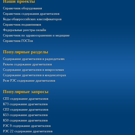
Наши проекты
Справочник оборудования
Справочник содержания драгметаллов
Коды общероссийских классификаторов
Справочник подшипников
Федеральные реестры онлайн
Справочник по здравоохранению и медицине
Справочник ГОСТов
Популярные разделы
Содержание драгметаллов в радиодеталях
Разъем содержание драгметаллов
Содержание драгметаллов в микросхемах
Содержание драгметаллов в конденсаторах
Реле РЭС содержание драгметаллов
Популярные запросы
СП5 содержание драгметаллов
К73 содержание драгметаллов
СП3 содержание драгметаллов
К53 содержание драгметаллов
К50 содержание драгметаллов
РЭС 9 содержание драгметаллов
РЭС 22 содержание драгметаллов