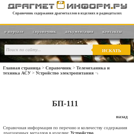
Справочник содержания драгметаллов в изделиях и радиодеталях
о портале
справочник
документация
контакты
ИСКАТЬ
Главная страница
>
Справочник
>
Телемеханика и
техника АСУ
>
Устройство электропитания
БП-111
назад
Справочная информация по перечню и количеству содержания
драгоценных металлов в изделии:
Устройство