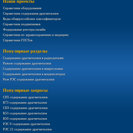
Наши проекты
Справочник оборудования
Справочник содержания драгметаллов
Коды общероссийских классификаторов
Справочник подшипников
Федеральные реестры онлайн
Справочник по здравоохранению и медицине
Справочник ГОСТов
Популярные разделы
Содержание драгметаллов в радиодеталях
Разъем содержание драгметаллов
Содержание драгметаллов в микросхемах
Содержание драгметаллов в конденсаторах
Реле РЭС содержание драгметаллов
Популярные запросы
СП5 содержание драгметаллов
К73 содержание драгметаллов
СП3 содержание драгметаллов
К53 содержание драгметаллов
К50 содержание драгметаллов
РЭС 9 содержание драгметаллов
РЭС 22 содержание драгметаллов