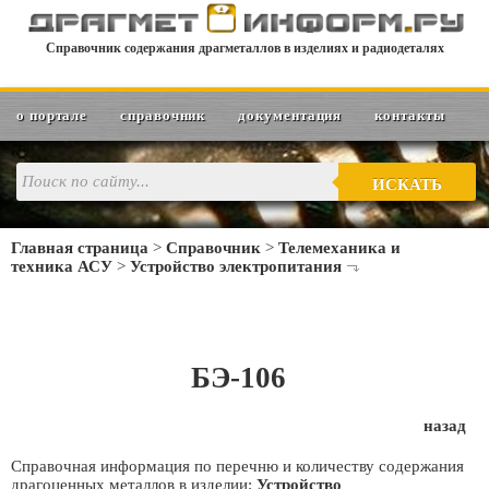
Справочник содержания драгметаллов в изделиях и радиодеталях
о портале
справочник
документация
контакты
ИСКАТЬ
Главная страница
>
Справочник
>
Телемеханика и
техника АСУ
>
Устройство электропитания
БЭ-106
назад
Справочная информация по перечню и количеству содержания
драгоценных металлов в изделии:
Устройство