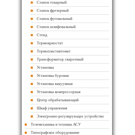
Станок токарный
Станок фрезерный
Станок фуговальный
Станок шлифовальный
Стенд
Термокриостат
Термопластавтомат
Трансформатор сварочный
Установка
Установка буровая
Установка вакуумная
Установка компрессорная
Центр обрабатывающий
Шкаф управления
Электронно-регулирующее устройство
Телемеханика и техника АСУ
Типографское оборудование