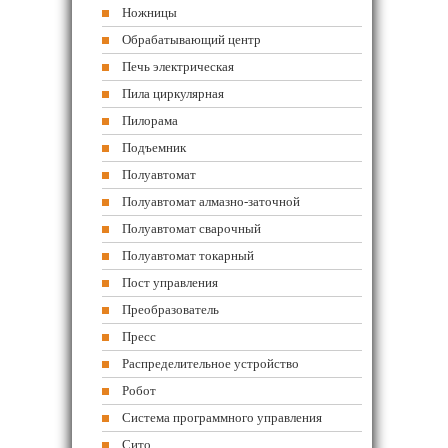
Ножницы
Обрабатывающий центр
Печь электрическая
Пила циркулярная
Пилорама
Подъемник
Полуавтомат
Полуавтомат алмазно-заточной
Полуавтомат сварочный
Полуавтомат токарный
Пост управления
Преобразователь
Пресс
Распределительное устройство
Робот
Система программного управления
Сито