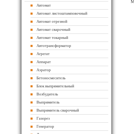
М
Автомат
Автомат листоштамповочный
Автомат отрезной
Автомат сварочный
Автомат токарный
Автотрансформатор
Агрегат
Аппарат
Аэратор
Бетоносмеситель
Блок выпрямительный
Возбудитель
Выпрямитель
Выпрямитель сварочный
Газорез
Генератор