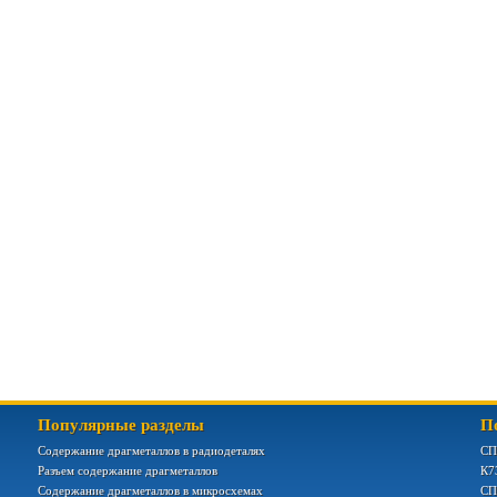
Популярные разделы
П
Содержание драгметаллов в радиодеталях
СП
Разъем содержание драгметаллов
К7
Содержание драгметаллов в микросхемах
СП