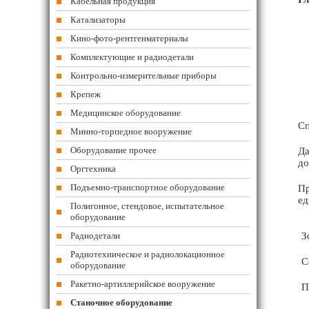
Кабельная продукция
Катализаторы
Кино-фото-рентгенматериалы
Комплектующие и радиодетали
Контрольно-измерительные приборы
Крепеж
Медицинское оборудование
Сп
Минно-торпедное вооружение
Оборудование прочее
Да
до
Оргтехника
Подъемно-транспортное оборудование
Пр
ед
Полигонное, стендовое, испытательное
оборудование
Радиодетали
З
Радиотехническое и радиолокационное
С
оборудование
Ракетно-артиллерийское вооружение
П
Станочное оборудование