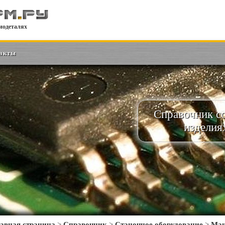
иодеталях
акты
Справочник с
изделия
авная страница
>
Справочник
>
Станочное оборудование
>
Ма