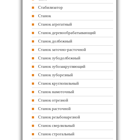
Стабилизатор
Станок
Станок агрегатный
Станок деревообрабатывающий
Станок долбежный
Станок заточно-расточной
Станок зубодолбежный
Станок зубозакругляющий
Станок зуборезный
Станок круглопильный
Станок намоточный
Станок отрезной
Станок расточной
Станок резьбонарезной
Станок сверлильный
Станок строгальный