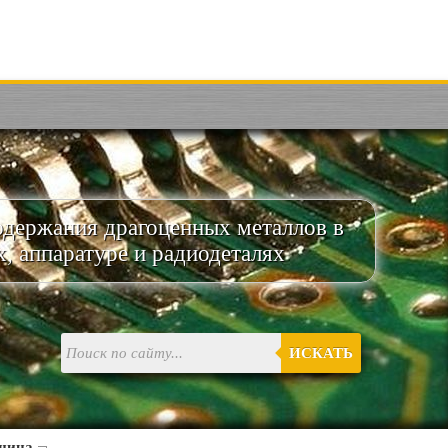
одержания драгоценных металлов в
х, аппаратуре и радиодеталях
ИСКАТЬ
шина