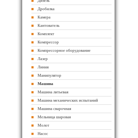
Дизель
Дробилка
Камера
Кантователь
Комплект
Компрессор
Компрессорное оборудование
Лазер
Линия
Манипулятор
Машина
Машина литьевая
Машина механических испытаний
Машина сварочная
Мельница шаровая
Молот
Насос