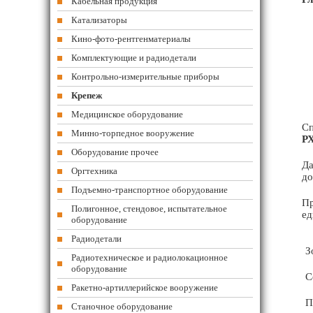
Кабельная продукция
Катализаторы
Кино-фото-рентгенматериалы
Комплектующие и радиодетали
Контрольно-измерительные приборы
Крепеж
Медицинское оборудование
Сп
Минно-торпедное вооружение
РХ
Оборудование прочее
Да
Оргтехника
до
Подъемно-транспортное оборудование
Пр
Полигонное, стендовое, испытательное
ед
оборудование
Радиодетали
З
Радиотехническое и радиолокационное
оборудование
С
Ракетно-артиллерийское вооружение
П
Станочное оборудование