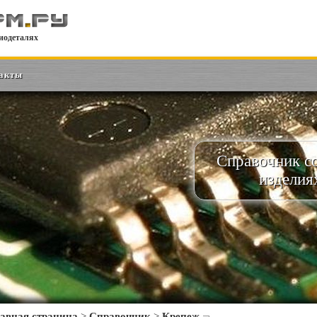
иодеталях
акты
Справочник с
изделия
авная страница
>
Справочник
>
Крепеж