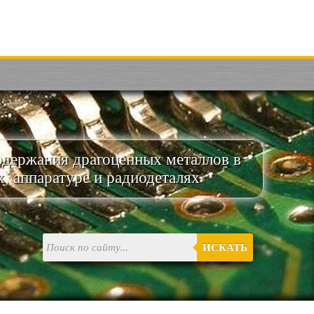
одержания драгоценных металлов в
х, аппаратуре и радиодеталях
ИСКАТЬ