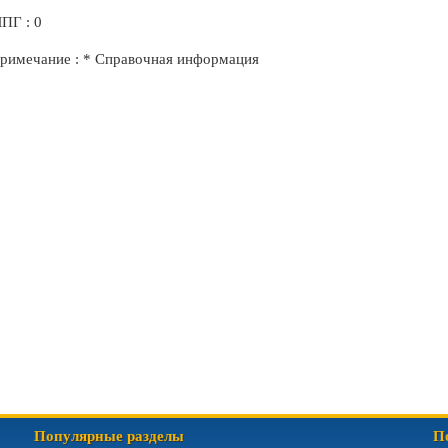
ПГ : 0
римечание : * Справочная информация
Популярные разделы
П