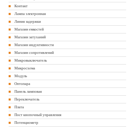
Контакт
Лампа электронная
Линия задержки
Магазин емкостей
Магазин затуханий
Магазин индуктивности
Магазин сопротивлений
Микровыключатель
Микросхема
Модуль
Оптопара
Панель ламповая
Переключатель
Плата
Пост кнопочный управления
Потенциометр