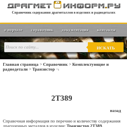
Справочник содержания драгметаллов в изделиях и радиодеталях
о портале
справочник
документация
контакты
ИСКАТЬ
Главная страница
>
Справочник
>
Комплектующие и
радиодетали
>
Транзистор
2Т389
назад
Справочная информация по перечню и количеству содержания
драгоценных металлов в изделии:
Транзистор 2Т389
.