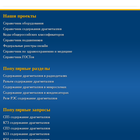
Наши проекты
Справочник оборудования
Справочник содержания драгметаллов
Коды общероссийских классификаторов
Справочник подшипников
Федеральные реестры онлайн
Справочник по здравоохранению и медицине
Справочник ГОСТов
Популярные разделы
Содержание драгметаллов в радиодеталях
Разъем содержание драгметаллов
Содержание драгметаллов в микросхемах
Содержание драгметаллов в конденсаторах
Реле РЭС содержание драгметаллов
Популярные запросы
СП5 содержание драгметаллов
К73 содержание драгметаллов
СП3 содержание драгметаллов
К53 содержание драгметаллов
К50 содержание драгметаллов