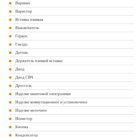
Варикап
Варистор
Вставка плавкая
Выключатель
Геркон
Гнездо
Датчик
Держатель плавкой вставки
Диод
Диод СВЧ
Дроссель
Изделие квантовой электроники
Изделие коммутационное и установочное
Изделие моточное
Ионистор
Кнопка
Конденсатор