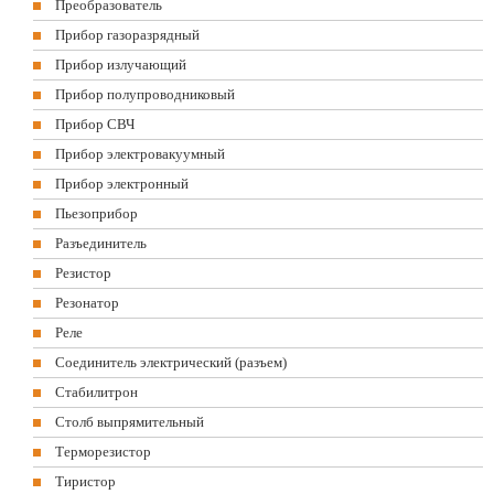
Преобразователь
Прибор газоразрядный
Прибор излучающий
Прибор полупроводниковый
Прибор СВЧ
Прибор электровакуумный
Прибор электронный
Пьезоприбор
Разъединитель
Резистор
Резонатор
Реле
Соединитель электрический (разъем)
Стабилитрон
Столб выпрямительный
Терморезистор
Тиристор