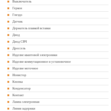
Выключатель
Геркон
Гнездо
Датчик
Держатель плавкой вставки
Диод
Диод СВЧ
Дроссель
Изделие квантовой электроники
Изделие коммутационное и установочное
Изделие моточное
Ионистор
Кнопка
Конденсатор
Контакт
Лампа электронная
Линия задержки