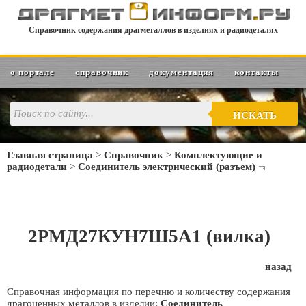
Справочник содержания драгметаллов в изделиях и радиодеталях
о портале
справочник
документация
контакты
ИСКАТЬ
Главная страница
>
Справочник
>
Комплектующие и
радиодетали
>
Соединитель электрический (разъем)
2РМД27КУН7Ш5А1 (вилка)
назад
Справочная информация по перечню и количеству содержания
драгоценных металлов в изделии:
Соединитель