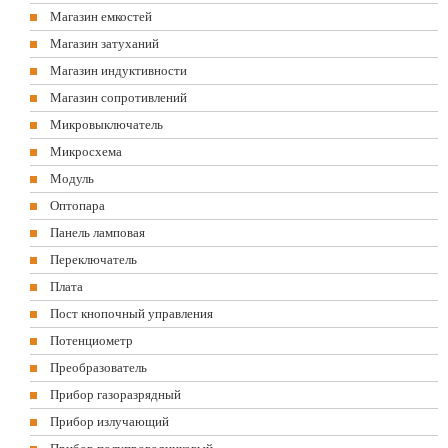
Магазин емкостей
Магазин затуханий
Магазин индуктивности
Магазин сопротивлений
Микровыключатель
Микросхема
Модуль
Оптопара
Панель ламповая
Переключатель
Плата
Пост кнопочный управления
Потенциометр
Преобразователь
Прибор газоразрядный
Прибор излучающий