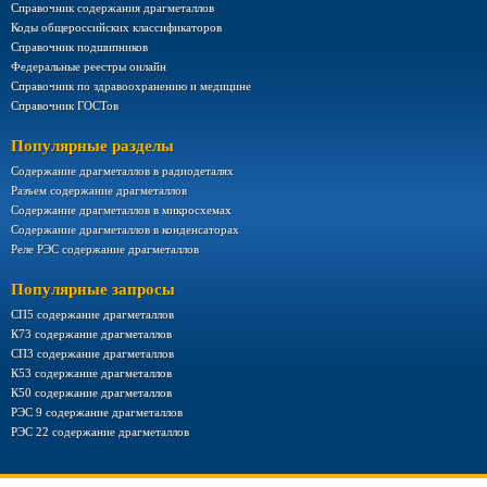
Справочник содержания драгметаллов
Коды общероссийских классификаторов
Справочник подшипников
Федеральные реестры онлайн
Справочник по здравоохранению и медицине
Справочник ГОСТов
Популярные разделы
Содержание драгметаллов в радиодеталях
Разъем содержание драгметаллов
Содержание драгметаллов в микросхемах
Содержание драгметаллов в конденсаторах
Реле РЭС содержание драгметаллов
Популярные запросы
СП5 содержание драгметаллов
К73 содержание драгметаллов
СП3 содержание драгметаллов
К53 содержание драгметаллов
К50 содержание драгметаллов
РЭС 9 содержание драгметаллов
РЭС 22 содержание драгметаллов