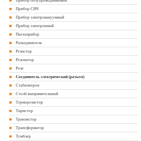
Прибор полупроводниковый
Прибор СВЧ
Прибор электровакуумный
Прибор электронный
Пьезоприбор
Разъединитель
Резистор
Резонатор
Реле
Соединитель электрический (разъем)
Стабилитрон
Столб выпрямительный
Терморезистор
Тиристор
Транзистор
Трансформатор
Тумблер