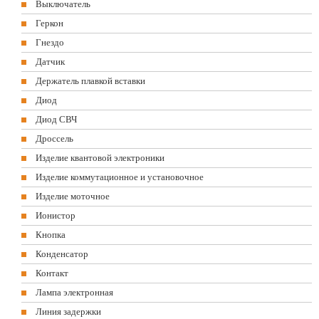
Выключатель
Геркон
Гнездо
Датчик
Держатель плавкой вставки
Диод
Диод СВЧ
Дроссель
Изделие квантовой электроники
Изделие коммутационное и установочное
Изделие моточное
Ионистор
Кнопка
Конденсатор
Контакт
Лампа электронная
Линия задержки