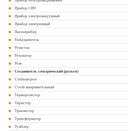
Прибор полупроводниковый
Прибор СВЧ
Прибор электровакуумный
Прибор электронный
Пьезоприбор
Разъединитель
Резистор
Резонатор
Реле
Соединитель электрический (разъем)
Стабилитрон
Столб выпрямительный
Терморезистор
Тиристор
Транзистор
Трансформатор
Тумблер