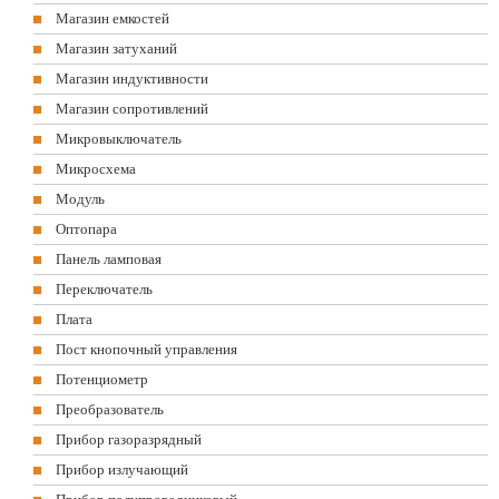
Магазин емкостей
Магазин затуханий
Магазин индуктивности
Магазин сопротивлений
Микровыключатель
Микросхема
Модуль
Оптопара
Панель ламповая
Переключатель
Плата
Пост кнопочный управления
Потенциометр
Преобразователь
Прибор газоразрядный
Прибор излучающий