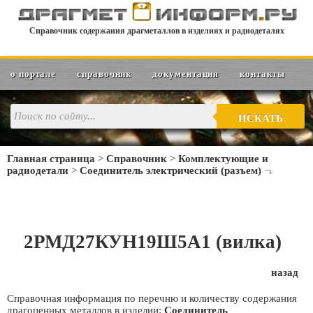
Справочник содержания драгметаллов в изделиях и радиодеталях
о портале
справочник
документация
контакты
ИСКАТЬ
Главная страница
>
Справочник
>
Комплектующие и
радиодетали
>
Соединитель электрический (разъем)
2РМД27КУН19Ш5А1 (вилка)
назад
Справочная информация по перечню и количеству содержания
драгоценных металлов в изделии:
Соединитель