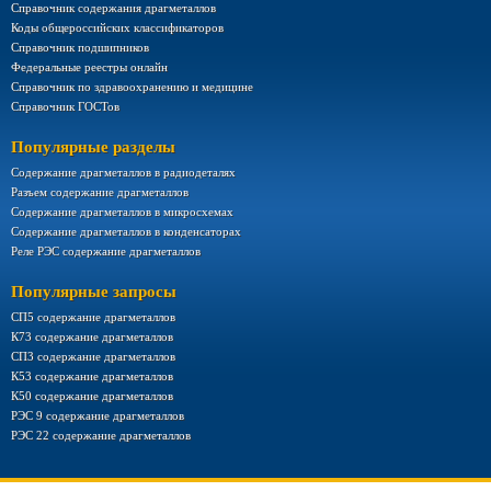
Справочник содержания драгметаллов
Коды общероссийских классификаторов
Справочник подшипников
Федеральные реестры онлайн
Справочник по здравоохранению и медицине
Справочник ГОСТов
Популярные разделы
Содержание драгметаллов в радиодеталях
Разъем содержание драгметаллов
Содержание драгметаллов в микросхемах
Содержание драгметаллов в конденсаторах
Реле РЭС содержание драгметаллов
Популярные запросы
СП5 содержание драгметаллов
К73 содержание драгметаллов
СП3 содержание драгметаллов
К53 содержание драгметаллов
К50 содержание драгметаллов
РЭС 9 содержание драгметаллов
РЭС 22 содержание драгметаллов