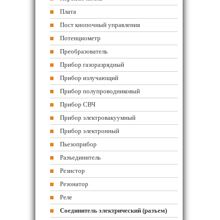
Плата
Пост кнопочный управления
Потенциометр
Преобразователь
Прибор газоразрядный
Прибор излучающий
Прибор полупроводниковый
Прибор СВЧ
Прибор электровакуумный
Прибор электронный
Пьезоприбор
Разъединитель
Резистор
Резонатор
Реле
Соединитель электрический (разъем)