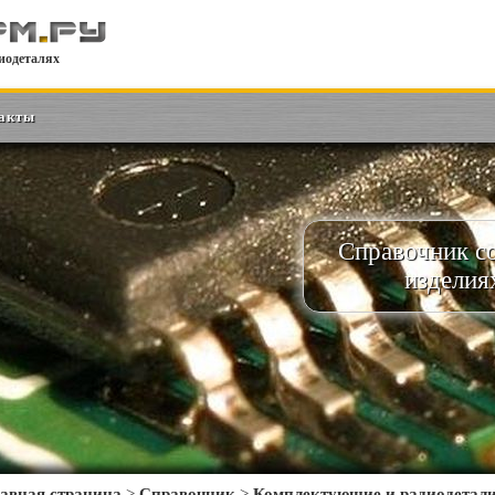
иодеталях
акты
Справочник с
изделия
авная страница
>
Справочник
>
Комплектующие и радиодетал