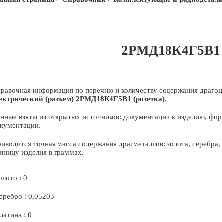
2РМД18К4Г5В1 (
равочная информация по перечню и количеству содержания драгоц
ектрический (разъем) 2РМД18К4Г5В1 (розетка)
.
нные взяты из открытых источников: документации к изделию, фор
кументации.
иводится точная масса содержания драгметаллов: золота, серебра
иницу изделия в граммах.
олото : 0
еребро : 0,05203
латина : 0