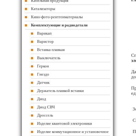
Кабельная продукция
Катализаторы
Кино-фото-рентгенматериалы
Комплектующие и радиодетали
Варикап
Варистор
Вставка плавкая
Сп
Выключатель
эл
Геркон
Да
Гнездо
до
Датчик
Пр
Держатель плавкой вставки
ед
Диод
Диод СВЧ
З
Дроссель
С
Изделие квантовой электроники
П
Изделие коммутационное и установочное