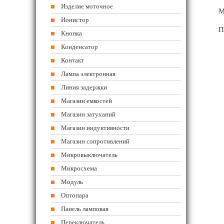
Изделие моточное
М
Ионистор
П
Кнопка
Конденсатор
Контакт
Лампа электронная
Линия задержки
Магазин емкостей
Магазин затуханий
Магазин индуктивности
Магазин сопротивлений
Микровыключатель
Микросхема
Модуль
Оптопара
Панель ламповая
Переключатель