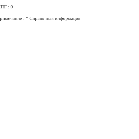
ПГ : 0
римечание : * Справочная информация