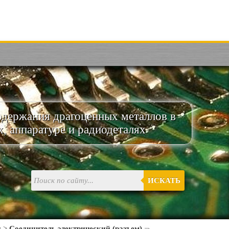
одержания драгоценных металлов в
х, аппаратуре и радиодеталях
ИСКАТЬ
и
>
Соединитель электрический (разъем)