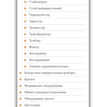
Стабилитрон
Столб выпрямительный
Терморезистор
Тиристор
Транзистор
Трансформатор
Тумблер
Фильтр
Фотоприбор
Фотоприемник
Элемент управления (логика)
Контрольно-измерительные приборы
Крепеж
Медицинское оборудование
Минно-торпедное вооружение
Оборудование прочее
Оргтехника