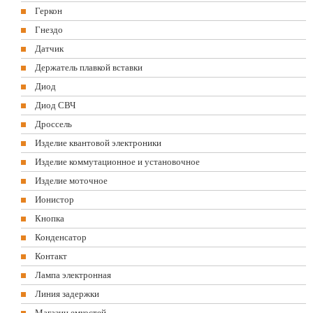
Геркон
Гнездо
Датчик
Держатель плавкой вставки
Диод
Диод СВЧ
Дроссель
Изделие квантовой электроники
Изделие коммутационное и установочное
Изделие моточное
Ионистор
Кнопка
Конденсатор
Контакт
Лампа электронная
Линия задержки
Магазин емкостей