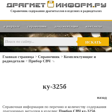
Справочник содержания драгметаллов в изделиях и радиодеталях
о портале
справочник
документация
контакты
ИСКАТЬ
Главная страница
>
Справочник
>
Комплектующие и
радиодетали
>
Прибор СВЧ
ку-325б
назад
Справочная информация по перечню и количеству содержания
драгоценных металлов в изделии:
Прибор СВЧ ку-325б
.