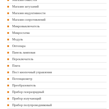
Магазин затуханий
Магазин индуктивности
Магазин сопротивлений
Микровыключатель
Микросхема
Модуль
Оптопара
Панель ламповая
Переключатель
Плата
Пост кнопочный управления
Потенциометр
Преобразователь
Прибор газоразрядный
Прибор излучающий
Прибор полупроводниковый