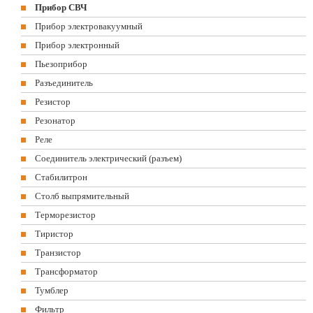
Прибор СВЧ
Прибор электровакуумный
Прибор электронный
Пьезоприбор
Разъединитель
Резистор
Резонатор
Реле
Соединитель электрический (разъем)
Стабилитрон
Столб выпрямительный
Терморезистор
Тиристор
Транзистор
Трансформатор
Тумблер
Фильтр