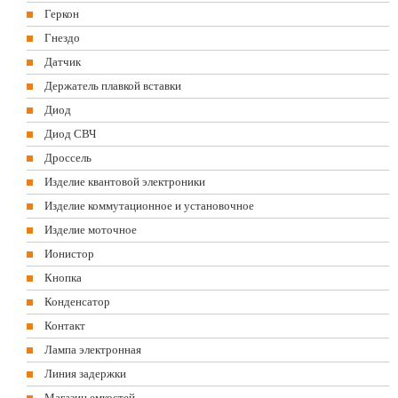
Геркон
Гнездо
Датчик
Держатель плавкой вставки
Диод
Диод СВЧ
Дроссель
Изделие квантовой электроники
Изделие коммутационное и установочное
Изделие моточное
Ионистор
Кнопка
Конденсатор
Контакт
Лампа электронная
Линия задержки
Магазин емкостей