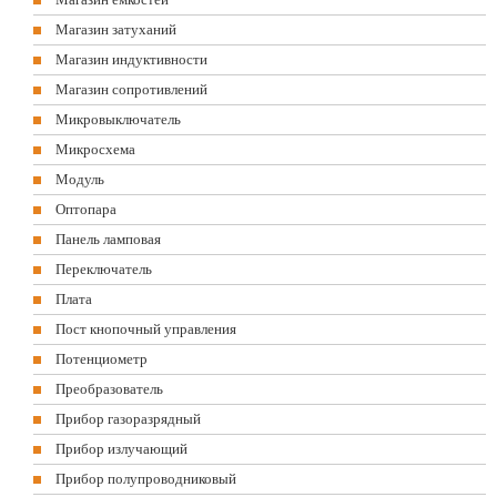
Магазин затуханий
Магазин индуктивности
Магазин сопротивлений
Микровыключатель
Микросхема
Модуль
Оптопара
Панель ламповая
Переключатель
Плата
Пост кнопочный управления
Потенциометр
Преобразователь
Прибор газоразрядный
Прибор излучающий
Прибор полупроводниковый