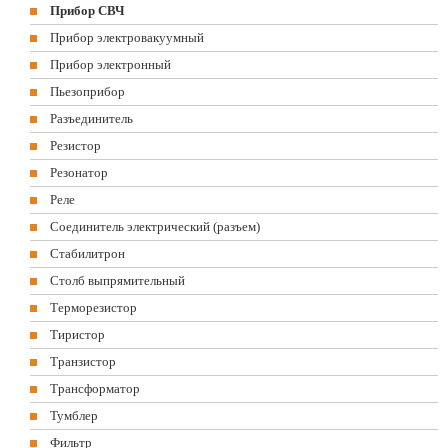
Прибор СВЧ
Прибор электровакуумный
Прибор электронный
Пьезоприбор
Разъединитель
Резистор
Резонатор
Реле
Соединитель электрический (разъем)
Стабилитрон
Столб выпрямительный
Терморезистор
Тиристор
Транзистор
Трансформатор
Тумблер
Фильтр