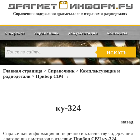
Справочник содержания драгметаллов в изделиях и радиодеталях
о портале
справочник
документация
контакты
ИСКАТЬ
Главная страница
>
Справочник
>
Комплектующие и
радиодетали
>
Прибор СВЧ
ку-324
назад
Справочная информация по перечню и количеству содержания
драгоценных металлов в изделии:
Прибор СВЧ ку-324
.