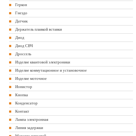
Геркон
Гнездо
Датчик
Держатель плавкой вставки
Диод
Диод СВЧ
Дроссель
Изделие квантовой электроники
Изделие коммутационное и установочное
Изделие моточное
Ионистор
Кнопка
Конденсатор
Контакт
Лампа электронная
Линия задержки
Магазин емкостей