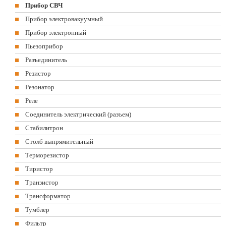
Прибор СВЧ
Прибор электровакуумный
Прибор электронный
Пьезоприбор
Разъединитель
Резистор
Резонатор
Реле
Соединитель электрический (разъем)
Стабилитрон
Столб выпрямительный
Терморезистор
Тиристор
Транзистор
Трансформатор
Тумблер
Фильтр