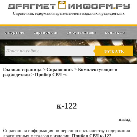
Справочник содержания драгметаллов в изделиях и радиодеталях
о портале
справочник
документация
контакты
ИСКАТЬ
Главная страница
>
Справочник
>
Комплектующие и
радиодетали
>
Прибор СВЧ
к-122
назад
Справочная информация по перечню и количеству содержания
драгоценных металлов в изделии:
Прибор СВЧ к-122
.