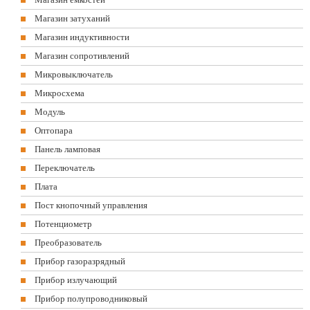
Магазин затуханий
Магазин индуктивности
Магазин сопротивлений
Микровыключатель
Микросхема
Модуль
Оптопара
Панель ламповая
Переключатель
Плата
Пост кнопочный управления
Потенциометр
Преобразователь
Прибор газоразрядный
Прибор излучающий
Прибор полупроводниковый