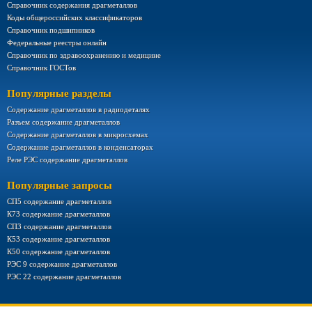
Справочник содержания драгметаллов
Коды общероссийских классификаторов
Справочник подшипников
Федеральные реестры онлайн
Справочник по здравоохранению и медицине
Справочник ГОСТов
Популярные разделы
Содержание драгметаллов в радиодеталях
Разъем содержание драгметаллов
Содержание драгметаллов в микросхемах
Содержание драгметаллов в конденсаторах
Реле РЭС содержание драгметаллов
Популярные запросы
СП5 содержание драгметаллов
К73 содержание драгметаллов
СП3 содержание драгметаллов
К53 содержание драгметаллов
К50 содержание драгметаллов
РЭС 9 содержание драгметаллов
РЭС 22 содержание драгметаллов