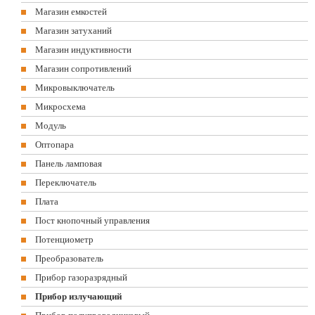
Магазин емкостей
Магазин затуханий
Магазин индуктивности
Магазин сопротивлений
Микровыключатель
Микросхема
Модуль
Оптопара
Панель ламповая
Переключатель
Плата
Пост кнопочный управления
Потенциометр
Преобразователь
Прибор газоразрядный
Прибор излучающий