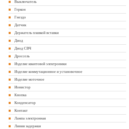
Выключатель
Геркон
Гнездо
Датчик
Держатель плавкой вставки
Диод
Диод СВЧ
Дроссель
Изделие квантовой электроники
Изделие коммутационное и установочное
Изделие моточное
Ионистор
Кнопка
Конденсатор
Контакт
Лампа электронная
Линия задержки