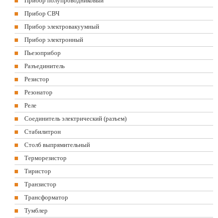
Прибор полупроводниковый
Прибор СВЧ
Прибор электровакуумный
Прибор электронный
Пьезоприбор
Разъединитель
Резистор
Резонатор
Реле
Соединитель электрический (разъем)
Стабилитрон
Столб выпрямительный
Терморезистор
Тиристор
Транзистор
Трансформатор
Тумблер