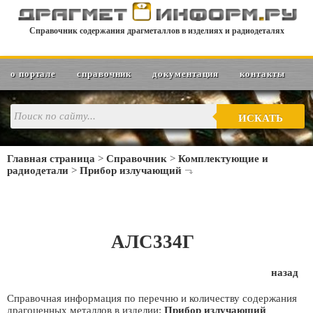
Справочник содержания драгметаллов в изделиях и радиодеталях
о портале
справочник
документация
контакты
ИСКАТЬ
Главная страница
>
Справочник
>
Комплектующие и
радиодетали
>
Прибор излучающий
АЛС334Г
назад
Справочная информация по перечню и количеству содержания
драгоценных металлов в изделии:
Прибор излучающий