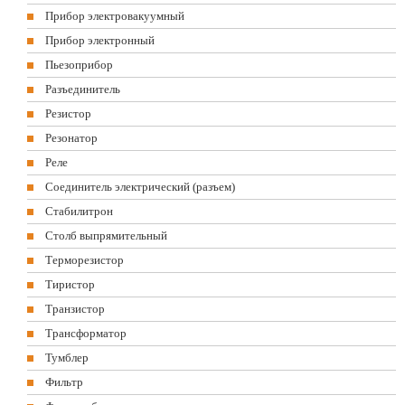
Прибор электровакуумный
Прибор электронный
Пьезоприбор
Разъединитель
Резистор
Резонатор
Реле
Соединитель электрический (разъем)
Стабилитрон
Столб выпрямительный
Терморезистор
Тиристор
Транзистор
Трансформатор
Тумблер
Фильтр