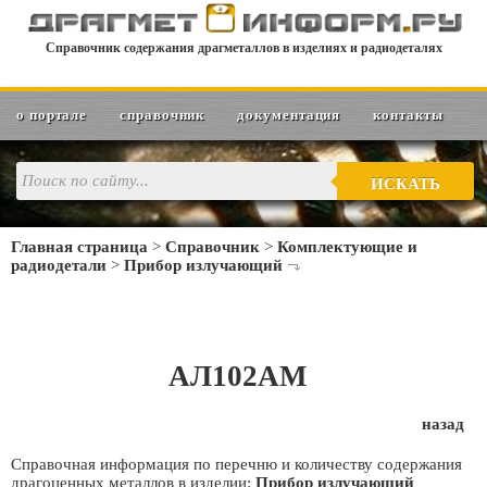
Справочник содержания драгметаллов в изделиях и радиодеталях
о портале
справочник
документация
контакты
ИСКАТЬ
Главная страница
>
Справочник
>
Комплектующие и
радиодетали
>
Прибор излучающий
АЛ102АМ
назад
Справочная информация по перечню и количеству содержания
драгоценных металлов в изделии:
Прибор излучающий