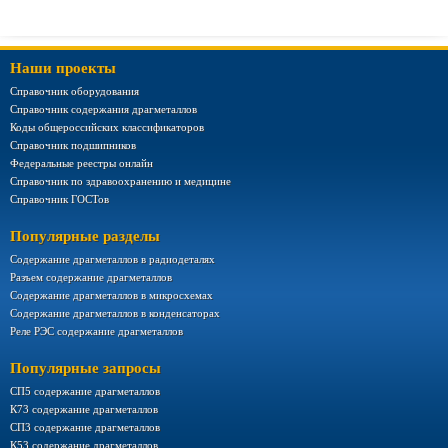
Наши проекты
Справочник оборудования
Справочник содержания драгметаллов
Коды общероссийских классификаторов
Справочник подшипников
Федеральные реестры онлайн
Справочник по здравоохранению и медицине
Справочник ГОСТов
Популярные разделы
Содержание драгметаллов в радиодеталях
Разъем содержание драгметаллов
Содержание драгметаллов в микросхемах
Содержание драгметаллов в конденсаторах
Реле РЭС содержание драгметаллов
Популярные запросы
СП5 содержание драгметаллов
К73 содержание драгметаллов
СП3 содержание драгметаллов
К53 содержание драгметаллов