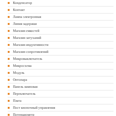
Конденсатор
Контакт
Лампа электронная
Линия задержки
Магазин емкостей
Магазин затуханий
Магазин индуктивности
Магазин сопротивлений
Микровыключатель
Микросхема
Модуль
Оптопара
Панель ламповая
Переключатель
Плата
Пост кнопочный управления
Потенциометр