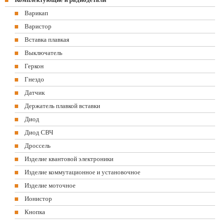
Варикап
Варистор
Вставка плавкая
Выключатель
Геркон
Гнездо
Датчик
Держатель плавкой вставки
Диод
Диод СВЧ
Дроссель
Изделие квантовой электроники
Изделие коммутационное и установочное
Изделие моточное
Ионистор
Кнопка