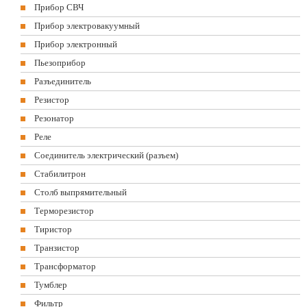
Прибор СВЧ
Прибор электровакуумный
Прибор электронный
Пьезоприбор
Разъединитель
Резистор
Резонатор
Реле
Соединитель электрический (разъем)
Стабилитрон
Столб выпрямительный
Терморезистор
Тиристор
Транзистор
Трансформатор
Тумблер
Фильтр