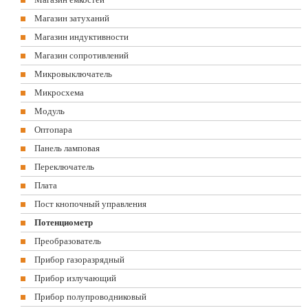
Магазин затуханий
Магазин индуктивности
Магазин сопротивлений
Микровыключатель
Микросхема
Модуль
Оптопара
Панель ламповая
Переключатель
Плата
Пост кнопочный управления
Потенциометр
Преобразователь
Прибор газоразрядный
Прибор излучающий
Прибор полупроводниковый