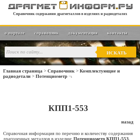
Справочник содержания драгметаллов в изделиях и радиодеталях
о портале
справочник
документация
контакты
ИСКАТЬ
Главная страница
>
Справочник
>
Комплектующие и
радиодетали
>
Потенциометр
КПП1-553
назад
Справочная информация по перечню и количеству содержания
драгоценных металлов в изделии:
Потенциометр КПП1-553
.