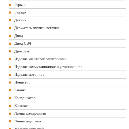
Геркон
Гнездо
Датчик
Держатель плавкой вставки
Диод
Диод СВЧ
Дроссель
Изделие квантовой электроники
Изделие коммутационное и установочное
Изделие моточное
Ионистор
Кнопка
Конденсатор
Контакт
Лампа электронная
Линия задержки
Магазин емкостей