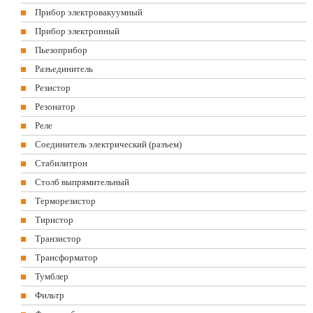
Прибор электровакуумный
Прибор электронный
Пьезоприбор
Разъединитель
Резистор
Резонатор
Реле
Соединитель электрический (разъем)
Стабилитрон
Столб выпрямительный
Терморезистор
Тиристор
Транзистор
Трансформатор
Тумблер
Фильтр