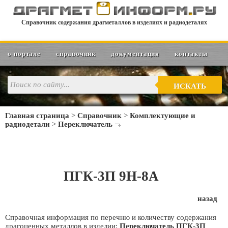
Справочник содержания драгметаллов в изделиях и радиодеталях
о портале
справочник
документация
контакты
ИСКАТЬ
Главная страница
>
Справочник
>
Комплектующие и
радиодетали
>
Переключатель
ПГК-3П 9Н-8А
назад
Справочная информация по перечню и количеству содержания
драгоценных металлов в изделии:
Переключатель ПГК-3П