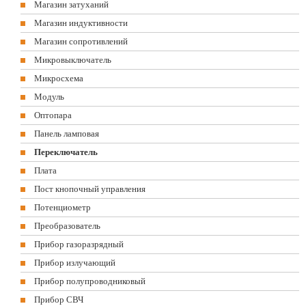
Магазин затуханий
Магазин индуктивности
Магазин сопротивлений
Микровыключатель
Микросхема
Модуль
Оптопара
Панель ламповая
Переключатель
Плата
Пост кнопочный управления
Потенциометр
Преобразователь
Прибор газоразрядный
Прибор излучающий
Прибор полупроводниковый
Прибор СВЧ