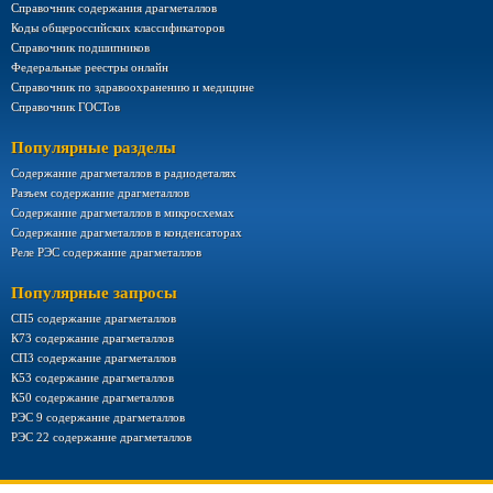
Справочник содержания драгметаллов
Коды общероссийских классификаторов
Справочник подшипников
Федеральные реестры онлайн
Справочник по здравоохранению и медицине
Справочник ГОСТов
Популярные разделы
Содержание драгметаллов в радиодеталях
Разъем содержание драгметаллов
Содержание драгметаллов в микросхемах
Содержание драгметаллов в конденсаторах
Реле РЭС содержание драгметаллов
Популярные запросы
СП5 содержание драгметаллов
К73 содержание драгметаллов
СП3 содержание драгметаллов
К53 содержание драгметаллов
К50 содержание драгметаллов
РЭС 9 содержание драгметаллов
РЭС 22 содержание драгметаллов