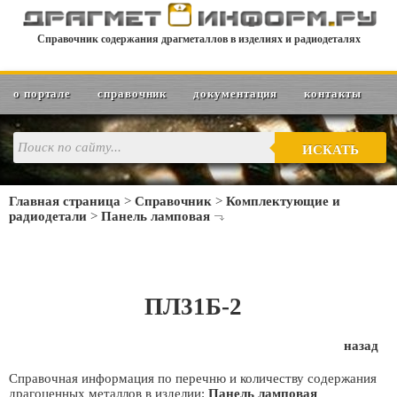
Справочник содержания драгметаллов в изделиях и радиодеталях
о портале
справочник
документация
контакты
ИСКАТЬ
Главная страница
>
Справочник
>
Комплектующие и
радиодетали
>
Панель ламповая
ПЛ31Б-2
назад
Справочная информация по перечню и количеству содержания
драгоценных металлов в изделии:
Панель ламповая