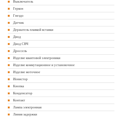
Выключатель
Геркон
Гнездо
Датчик
Держатель плавкой вставки
Диод
Диод СВЧ
Дроссель
Изделие квантовой электроники
Изделие коммутационное и установочное
Изделие моточное
Ионистор
Кнопка
Конденсатор
Контакт
Лампа электронная
Линия задержки