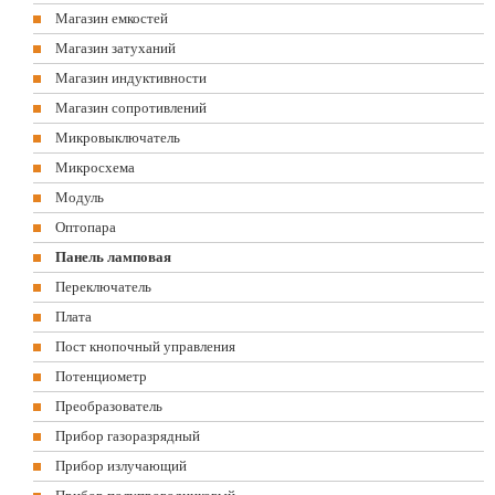
Магазин емкостей
Магазин затуханий
Магазин индуктивности
Магазин сопротивлений
Микровыключатель
Микросхема
Модуль
Оптопара
Панель ламповая
Переключатель
Плата
Пост кнопочный управления
Потенциометр
Преобразователь
Прибор газоразрядный
Прибор излучающий