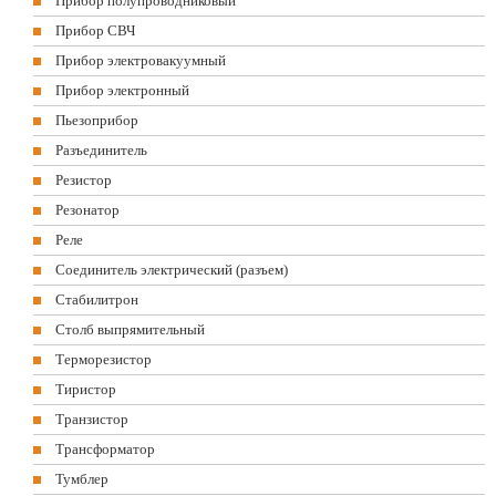
Прибор полупроводниковый
Прибор СВЧ
Прибор электровакуумный
Прибор электронный
Пьезоприбор
Разъединитель
Резистор
Резонатор
Реле
Соединитель электрический (разъем)
Стабилитрон
Столб выпрямительный
Терморезистор
Тиристор
Транзистор
Трансформатор
Тумблер