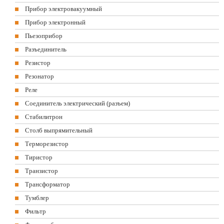
Прибор электровакуумный
Прибор электронный
Пьезоприбор
Разъединитель
Резистор
Резонатор
Реле
Соединитель электрический (разъем)
Стабилитрон
Столб выпрямительный
Терморезистор
Тиристор
Транзистор
Трансформатор
Тумблер
Фильтр