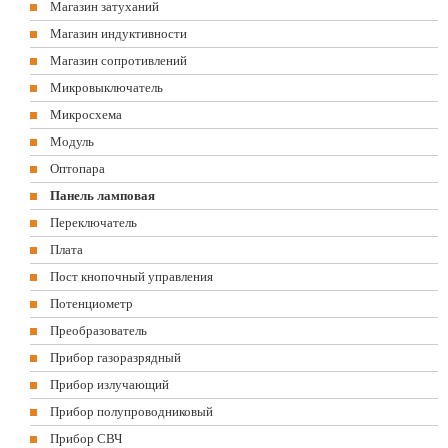
Магазин затуханий
Магазин индуктивности
Магазин сопротивлений
Микровыключатель
Микросхема
Модуль
Оптопара
Панель ламповая
Переключатель
Плата
Пост кнопочный управления
Потенциометр
Преобразователь
Прибор газоразрядный
Прибор излучающий
Прибор полупроводниковый
Прибор СВЧ