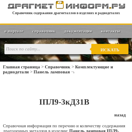
Справочник содержания драгметаллов в изделиях и радиодеталях
о портале
справочник
документация
контакты
ИСКАТЬ
Главная страница
>
Справочник
>
Комплектующие и
радиодетали
>
Панель ламповая
IПЛ9-3кД31В
назад
Справочная информация по перечню и количеству содержания
драгоценных металлов в изделии:
Панель ламповая IПЛ9-