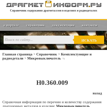
Справочник содержания драгметаллов в изделиях и радиодеталях
о портале
справочник
документация
контакты
ИСКАТЬ
Главная страница
>
Справочник
>
Комплектующие и
радиодетали
>
Микровыключатель
Н0.360.009
назад
Справочная информация по перечню и количеству содержания
драгоценных металлов в изделии:
Микровыключатель