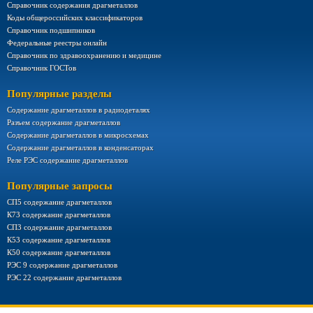
Справочник содержания драгметаллов
Коды общероссийских классификаторов
Справочник подшипников
Федеральные реестры онлайн
Справочник по здравоохранению и медицине
Справочник ГОСТов
Популярные разделы
Содержание драгметаллов в радиодеталях
Разъем содержание драгметаллов
Содержание драгметаллов в микросхемах
Содержание драгметаллов в конденсаторах
Реле РЭС содержание драгметаллов
Популярные запросы
СП5 содержание драгметаллов
К73 содержание драгметаллов
СП3 содержание драгметаллов
К53 содержание драгметаллов
К50 содержание драгметаллов
РЭС 9 содержание драгметаллов
РЭС 22 содержание драгметаллов