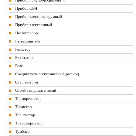
Прибор полупроводниковый
Прибор СВЧ
Прибор электровакуумный
Прибор электронный
Пьезоприбор
Разъединитель
Резистор
Резонатор
Реле
Соединитель электрический (разъем)
Стабилитрон
Столб выпрямительный
Терморезистор
Тиристор
Транзистор
Трансформатор
Тумблер