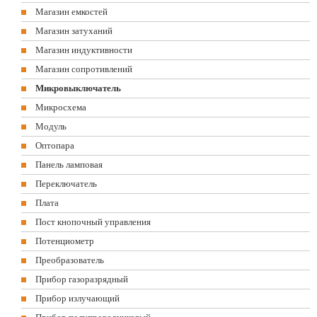
Магазин емкостей
Магазин затуханий
Магазин индуктивности
Магазин сопротивлений
Микровыключатель
Микросхема
Модуль
Оптопара
Панель ламповая
Переключатель
Плата
Пост кнопочный управления
Потенциометр
Преобразователь
Прибор газоразрядный
Прибор излучающий