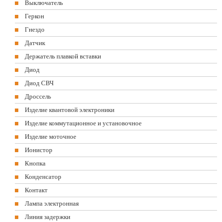
Выключатель
Геркон
Гнездо
Датчик
Держатель плавкой вставки
Диод
Диод СВЧ
Дроссель
Изделие квантовой электроники
Изделие коммутационное и установочное
Изделие моточное
Ионистор
Кнопка
Конденсатор
Контакт
Лампа электронная
Линия задержки