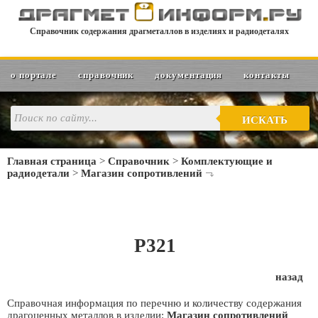
Справочник содержания драгметаллов в изделиях и радиодеталях
о портале
справочник
документация
контакты
ИСКАТЬ
Главная страница
>
Справочник
>
Комплектующие и
радиодетали
>
Магазин сопротивлений
Р321
назад
Справочная информация по перечню и количеству содержания
драгоценных металлов в изделии:
Магазин сопротивлений