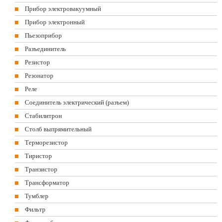
Прибор электровакуумный
Прибор электронный
Пьезоприбор
Разъединитель
Резистор
Резонатор
Реле
Соединитель электрический (разъем)
Стабилитрон
Столб выпрямительный
Терморезистор
Тиристор
Транзистор
Трансформатор
Тумблер
Фильтр