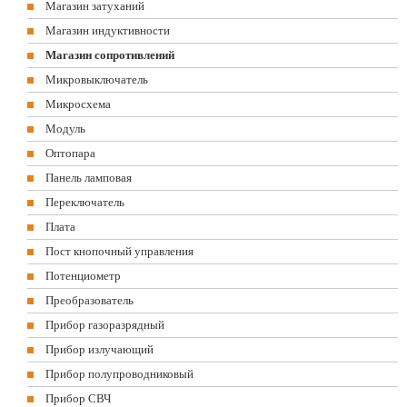
Магазин затуханий
Магазин индуктивности
Магазин сопротивлений
Микровыключатель
Микросхема
Модуль
Оптопара
Панель ламповая
Переключатель
Плата
Пост кнопочный управления
Потенциометр
Преобразователь
Прибор газоразрядный
Прибор излучающий
Прибор полупроводниковый
Прибор СВЧ