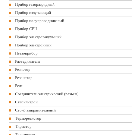
Прибор газоразрядный
Прибор излучающий
Прибор полупроводниковый
Прибор СВЧ
Прибор электровакуумный
Прибор электронный
Пьезоприбор
Разъединитель
Резистор
Резонатор
Реле
Соединитель электрический (разъем)
Стабилитрон
Столб выпрямительный
Терморезистор
Тиристор
Транзистор