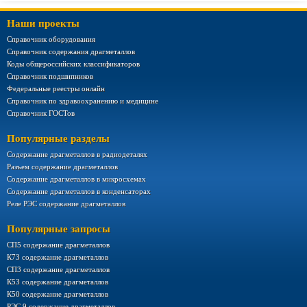
Наши проекты
Справочник оборудования
Справочник содержания драгметаллов
Коды общероссийских классификаторов
Справочник подшипников
Федеральные реестры онлайн
Справочник по здравоохранению и медицине
Справочник ГОСТов
Популярные разделы
Содержание драгметаллов в радиодеталях
Разъем содержание драгметаллов
Содержание драгметаллов в микросхемах
Содержание драгметаллов в конденсаторах
Реле РЭС содержание драгметаллов
Популярные запросы
СП5 содержание драгметаллов
К73 содержание драгметаллов
СП3 содержание драгметаллов
К53 содержание драгметаллов
К50 содержание драгметаллов
РЭС 9 содержание драгметаллов