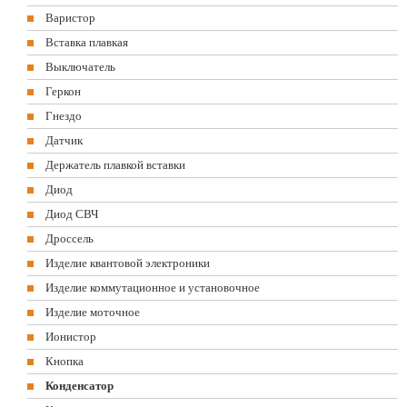
Варистор
Вставка плавкая
Выключатель
Геркон
Гнездо
Датчик
Держатель плавкой вставки
Диод
Диод СВЧ
Дроссель
Изделие квантовой электроники
Изделие коммутационное и установочное
Изделие моточное
Ионистор
Кнопка
Конденсатор