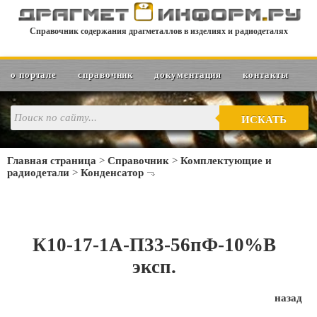
Справочник содержания драгметаллов в изделиях и радиодеталях
о портале
справочник
документация
контакты
ИСКАТЬ
Главная страница
>
Справочник
>
Комплектующие и
радиодетали
>
Конденсатор
К10-17-1А-П33-56пФ-10%В
эксп.
назад