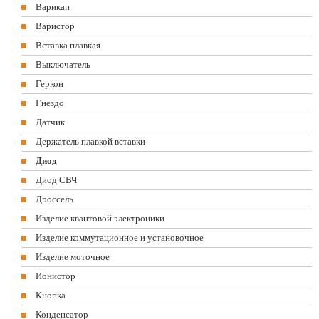
Варикап
Варистор
Вставка плавкая
Выключатель
Геркон
Гнездо
Датчик
Держатель плавкой вставки
Диод
Диод СВЧ
Дроссель
Изделие квантовой электроники
Изделие коммутационное и установочное
Изделие моточное
Ионистор
Кнопка
Конденсатор