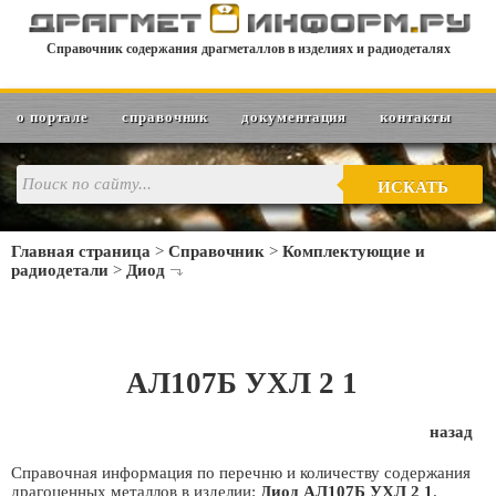
Справочник содержания драгметаллов в изделиях и радиодеталях
о портале
справочник
документация
контакты
ИСКАТЬ
Главная страница
>
Справочник
>
Комплектующие и
радиодетали
>
Диод
АЛ107Б УХЛ 2 1
назад
Справочная информация по перечню и количеству содержания
драгоценных металлов в изделии:
Диод АЛ107Б УХЛ 2 1
.