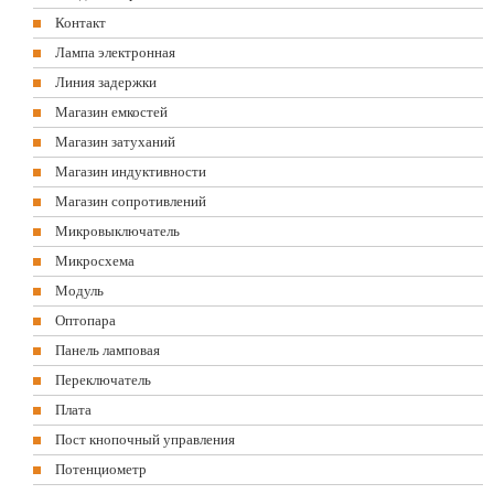
Контакт
Лампа электронная
Линия задержки
Магазин емкостей
Магазин затуханий
Магазин индуктивности
Магазин сопротивлений
Микровыключатель
Микросхема
Модуль
Оптопара
Панель ламповая
Переключатель
Плата
Пост кнопочный управления
Потенциометр