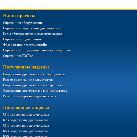
Наши проекты
Справочник оборудования
Справочник содержания драгметаллов
Коды общероссийских классификаторов
Справочник подшипников
Федеральные реестры онлайн
Справочник по здравоохранению и медицине
Справочник ГОСТов
Популярные разделы
Содержание драгметаллов в радиодеталях
Разъем содержание драгметаллов
Содержание драгметаллов в микросхемах
Содержание драгметаллов в конденсаторах
Реле РЭС содержание драгметаллов
Популярные запросы
СП5 содержание драгметаллов
К73 содержание драгметаллов
СП3 содержание драгметаллов
К53 содержание драгметаллов
К50 содержание драгметаллов