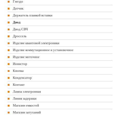
Гнездо
Датчик
Держатель плавкой вставки
Диод
Диод СВЧ
Дроссель
Изделие квантовой электроники
Изделие коммутационное и установочное
Изделие моточное
Ионистор
Кнопка
Конденсатор
Контакт
Лампа электронная
Линия задержки
Магазин емкостей
Магазин затуханий