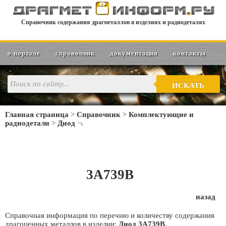
Справочник содержания драгметаллов в изделиях и радиодеталях
о портале
справочник
документация
контакты
ИСКАТЬ
Главная страница
>
Справочник
>
Комплектующие и
радиодетали
>
Диод
3А739В
назад
Справочная информация по перечню и количеству содержания
драгоценных металлов в изделии:
Диод 3А739В
.