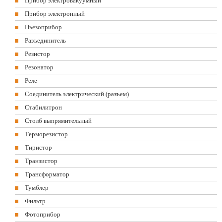
Прибор электровакуумный
Прибор электронный
Пьезоприбор
Разъединитель
Резистор
Резонатор
Реле
Соединитель электрический (разъем)
Стабилитрон
Столб выпрямительный
Терморезистор
Тиристор
Транзистор
Трансформатор
Тумблер
Фильтр
Фотоприбор