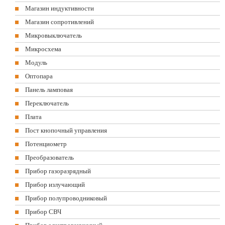
Магазин индуктивности
Магазин сопротивлений
Микровыключатель
Микросхема
Модуль
Оптопара
Панель ламповая
Переключатель
Плата
Пост кнопочный управления
Потенциометр
Преобразователь
Прибор газоразрядный
Прибор излучающий
Прибор полупроводниковый
Прибор СВЧ