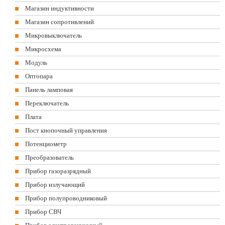
Магазин индуктивности
Магазин сопротивлений
Микровыключатель
Микросхема
Модуль
Оптопара
Панель ламповая
Переключатель
Плата
Пост кнопочный управления
Потенциометр
Преобразователь
Прибор газоразрядный
Прибор излучающий
Прибор полупроводниковый
Прибор СВЧ