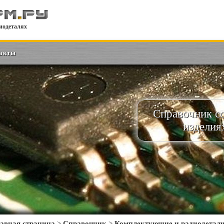
иодеталях
акты
Справочник с
изделия
авная страница
>
Справочник
>
Комплектующие и радиодетал