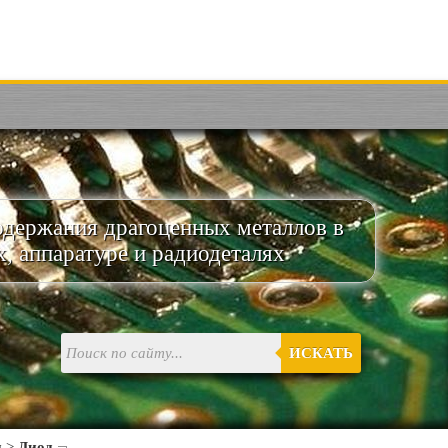
одержания драгоценных металлов в
х, аппаратуре и радиодеталях
ИСКАТЬ
и
>
Диод