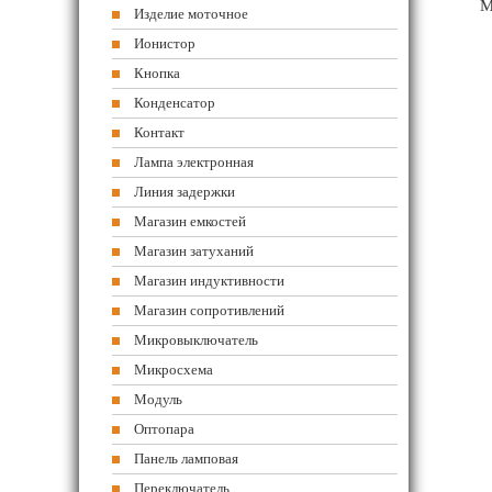
М
Изделие моточное
Ионистор
Кнопка
Конденсатор
Контакт
Лампа электронная
Линия задержки
Магазин емкостей
Магазин затуханий
Магазин индуктивности
Магазин сопротивлений
Микровыключатель
Микросхема
Модуль
Оптопара
Панель ламповая
Переключатель