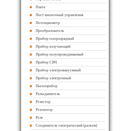
Плата
Пост кнопочный управления
Потенциометр
Преобразователь
Прибор газоразрядный
Прибор излучающий
Прибор полупроводниковый
Прибор СВЧ
Прибор электровакуумный
Прибор электронный
Пьезоприбор
Разъединитель
Резистор
Резонатор
Реле
Соединитель электрический (разъем)