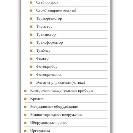
Стабилитрон
Столб выпрямительный
Терморезистор
Тиристор
Транзистор
Трансформатор
Тумблер
Фильтр
Фотоприбор
Фотоприемник
Элемент управления (логика)
Контрольно-измерительные приборы
Крепеж
Медицинское оборудование
Минно-торпедное вооружение
Оборудование прочее
Оргтехника