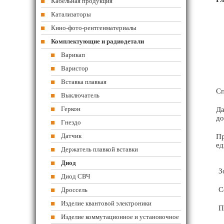
Кабельная продукция
Катализаторы
Кино-фото-рентгенматериалы
Комплектующие и радиодетали
Варикап
Варистор
Вставка плавкая
Сп
Выключатель
Геркон
Да
до
Гнездо
Датчик
Пр
ед
Держатель плавкой вставки
Диод
З
Диод СВЧ
С
Дроссель
Изделие квантовой электроники
П
Изделие коммутационное и установочное