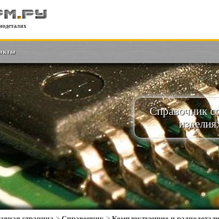
иодеталях
акты
Справочник с
изделия
авная страница
>
Справочник
>
Комплектующие и радиодетал