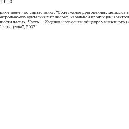
ПГ : 0
римечание : по справочнику: "Содержание драгоценных металлов в 
онтрольно-измерительных приборах, кабельной продукции, электр
 шести частях. Часть 1. Изделия и элементы общепромышленного назн
Связьоценка", 2003"