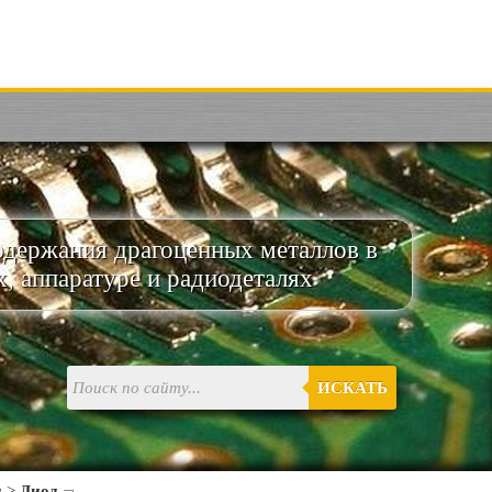
одержания драгоценных металлов в
х, аппаратуре и радиодеталях
ИСКАТЬ
и
>
Диод