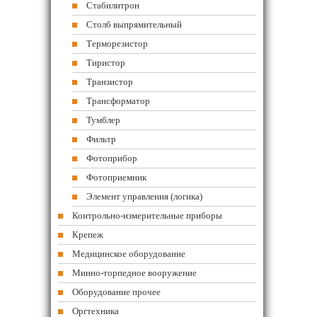
Стабилитрон
Столб выпрямительный
Терморезистор
Тиристор
Транзистор
Трансформатор
Тумблер
Фильтр
Фотоприбор
Фотоприемник
Элемент управления (логика)
Контрольно-измерительные приборы
Крепеж
Медицинское оборудование
Минно-торпедное вооружение
Оборудование прочее
Оргтехника