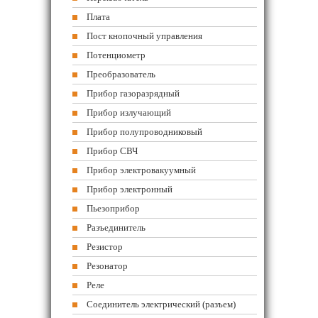
Плата
Пост кнопочный управления
Потенциометр
Преобразователь
Прибор газоразрядный
Прибор излучающий
Прибор полупроводниковый
Прибор СВЧ
Прибор электровакуумный
Прибор электронный
Пьезоприбор
Разъединитель
Резистор
Резонатор
Реле
Соединитель электрический (разъем)