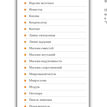
М
Изделие моточное
Ионистор
П
к
Кнопка
в
"
Конденсатор
Контакт
Лампа электронная
Линия задержки
Магазин емкостей
Магазин затуханий
Магазин индуктивности
Магазин сопротивлений
Микровыключатель
Микросхема
Модуль
Оптопара
Панель ламповая
Переключатель