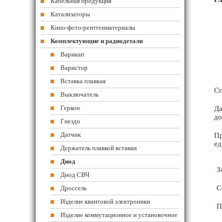
Кабельная продукция
Катализаторы
Кино-фото-рентгенматериалы
Комплектующие и радиодетали
Варикап
Варистор
Вставка плавкая
Сп
Выключатель
Геркон
Да
до
Гнездо
Датчик
Пр
ед
Держатель плавкой вставки
Диод
З
Диод СВЧ
С
Дроссель
Изделие квантовой электроники
П
Изделие коммутационное и установочное