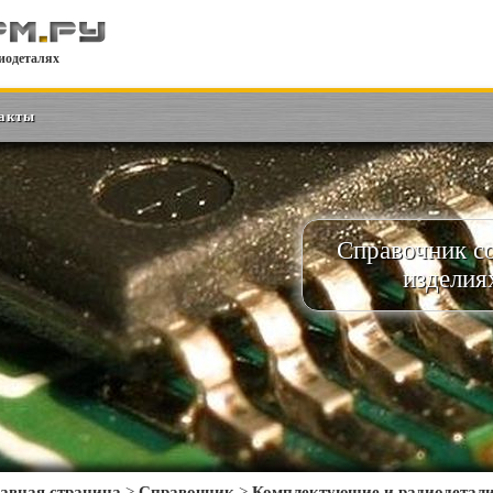
иодеталях
акты
Справочник с
изделия
авная страница
>
Справочник
>
Комплектующие и радиодетал