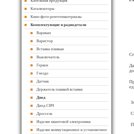
Кабельная продукция
Катализаторы
Кино-фото-рентгенматериалы
Комплектующие и радиодетали
Варикап
Варистор
Вставка плавкая
Сп
Выключатель
Геркон
Да
до
Гнездо
Датчик
Пр
ед
Держатель плавкой вставки
Диод
З
Диод СВЧ
С
Дроссель
Изделие квантовой электроники
П
Изделие коммутационное и установочное