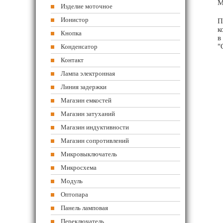
М
Изделие моточное
Ионистор
П
к
Кнопка
в
"
Конденсатор
Контакт
Лампа электронная
Линия задержки
Магазин емкостей
Магазин затуханий
Магазин индуктивности
Магазин сопротивлений
Микровыключатель
Микросхема
Модуль
Оптопара
Панель ламповая
Переключатель