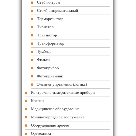
Стабилитрон
Столб выпрямительный
Терморезистор
Тиристор
Транзистор
Трансформатор
Тумблер
Фильтр
Фотоприбор
Фотоприемник
Элемент управления (логика)
Контрольно-измерительные приборы
Крепеж
Медицинское оборудование
Минно-торпедное вооружение
Оборудование прочее
Оргтехника