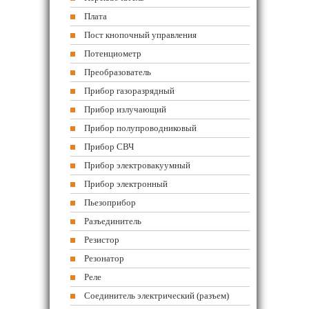
Плата
Пост кнопочный управления
Потенциометр
Преобразователь
Прибор газоразрядный
Прибор излучающий
Прибор полупроводниковый
Прибор СВЧ
Прибор электровакуумный
Прибор электронный
Пьезоприбор
Разъединитель
Резистор
Резонатор
Реле
Соединитель электрический (разъем)