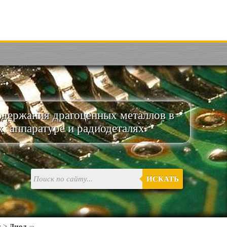
одержания драгоценных металлов в
х, аппаратуре и радиодеталях
ИСКАТЬ
и
>
Диод