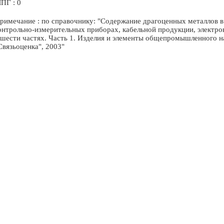
ПГ : 0
римечание : по справочнику: "Содержание драгоценных металлов в 
онтрольно-измерительных приборах, кабельной продукции, электр
 шести частях. Часть 1. Изделия и элементы общепромышленного назн
Связьоценка", 2003"