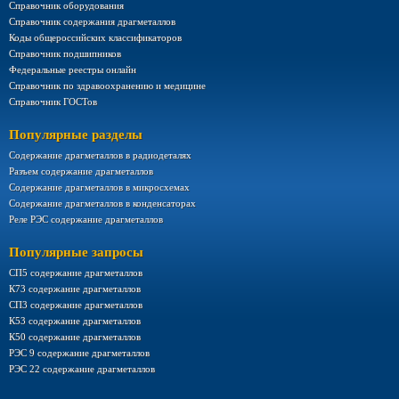
Справочник оборудования
Справочник содержания драгметаллов
Коды общероссийских классификаторов
Справочник подшипников
Федеральные реестры онлайн
Справочник по здравоохранению и медицине
Справочник ГОСТов
Популярные разделы
Содержание драгметаллов в радиодеталях
Разъем содержание драгметаллов
Содержание драгметаллов в микросхемах
Содержание драгметаллов в конденсаторах
Реле РЭС содержание драгметаллов
Популярные запросы
СП5 содержание драгметаллов
К73 содержание драгметаллов
СП3 содержание драгметаллов
К53 содержание драгметаллов
К50 содержание драгметаллов
РЭС 9 содержание драгметаллов
РЭС 22 содержание драгметаллов