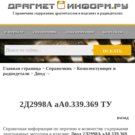
Справочник содержания драгметаллов в изделиях и радиодеталях
о портале
справочник
документация
контакты
ИСКАТЬ
Главная страница
>
Справочник
>
Комплектующие и
радиодетали
>
Диод
2Д2998А аА0.339.369 ТУ
назад
Справочная информация по перечню и количеству содержания
драгоценных металлов в изделии:
Диод 2Д2998А аА0.339.369