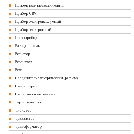
Прибор полупроводниковый
Прибор СВЧ
Прибор электровакуумный
Прибор электронный
Пьезоприбор
Разъединитель
Резистор
Резонатор
Реле
Соединитель электрический (разъем)
Стабилитрон
Столб выпрямительный
Терморезистор
Тиристор
Транзистор
Трансформатор