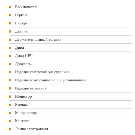
Выключатель
Геркон
Гнездо
Датчик
Держатель плавкой вставки
Диод
Диод СВЧ
Дроссель
Изделие квантовой электроники
Изделие коммутационное и установочное
Изделие моточное
Ионистор
Кнопка
Конденсатор
Контакт
Лампа электронная