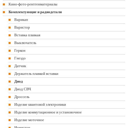
Кино-фото-рентгенматериалы
Комплектующие и радиодетали
Варикап
Варистор
Вставка плавкая
Выключатель
Геркон
Гнездо
Датчик
Держатель плавкой вставки
Диод
Диод СВЧ
Дроссель
Изделие квантовой электроники
Изделие коммутационное и установочное
Изделие моточное
Ионистор