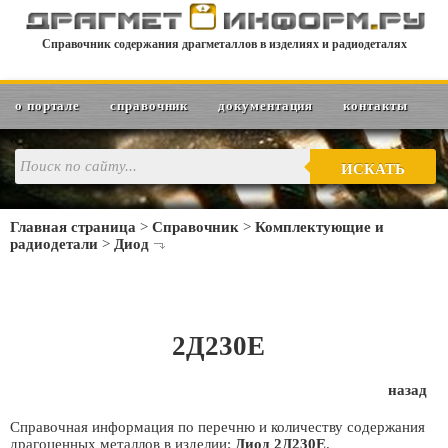
Справочник содержания драгметаллов в изделиях и радиодеталях
о портале
справочник
документация
контакты
ИСКАТЬ
Главная страница
>
Справочник
>
Комплектующие и
радиодетали
>
Диод
2Д230Е
назад
Справочная информация по перечню и количеству содержания
драгоценных металлов в изделии:
Диод 2Д230Е
.