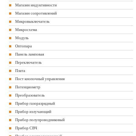
Магазин индуктивности
Магазин сопротивлений
Микровыключатель
Микросхема
Модуль
Оптопара
Панель ламповая
Переключатель
Плата
Пост кнопочный управления
Потенциометр
Преобразователь
Прибор газоразрядный
Прибор излучающий
Прибор полупроводниковый
Прибор СВЧ