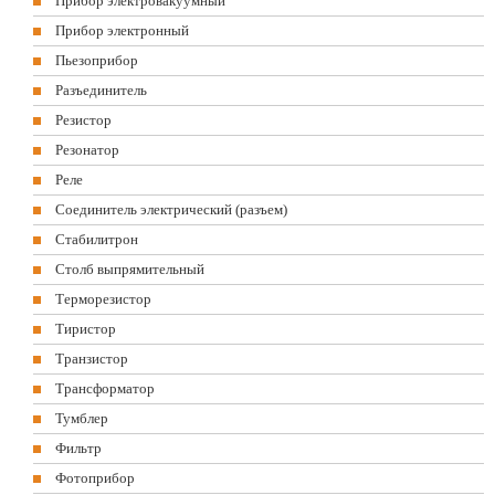
Прибор электровакуумный
Прибор электронный
Пьезоприбор
Разъединитель
Резистор
Резонатор
Реле
Соединитель электрический (разъем)
Стабилитрон
Столб выпрямительный
Терморезистор
Тиристор
Транзистор
Трансформатор
Тумблер
Фильтр
Фотоприбор