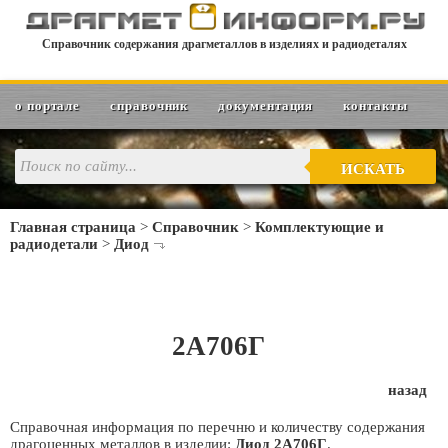
Справочник содержания драгметаллов в изделиях и радиодеталях
о портале
справочник
документация
контакты
ИСКАТЬ
Главная страница
>
Справочник
>
Комплектующие и
радиодетали
>
Диод
2А706Г
назад
Справочная информация по перечню и количеству содержания
драгоценных металлов в изделии:
Диод 2А706Г
.