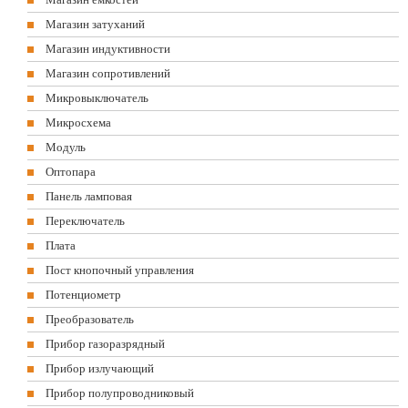
Магазин затуханий
Магазин индуктивности
Магазин сопротивлений
Микровыключатель
Микросхема
Модуль
Оптопара
Панель ламповая
Переключатель
Плата
Пост кнопочный управления
Потенциометр
Преобразователь
Прибор газоразрядный
Прибор излучающий
Прибор полупроводниковый