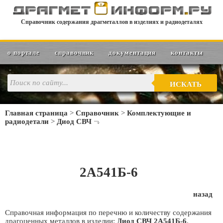
Справочник содержания драгметаллов в изделиях и радиодеталях
о портале
справочник
документация
контакты
ИСКАТЬ
Главная страница
>
Справочник
>
Комплектующие и
радиодетали
>
Диод СВЧ
2А541Б-6
назад
Справочная информация по перечню и количеству содержания
драгоценных металлов в изделии:
Диод СВЧ 2А541Б-6
.