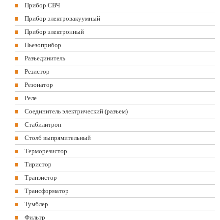
Прибор СВЧ
Прибор электровакуумный
Прибор электронный
Пьезоприбор
Разъединитель
Резистор
Резонатор
Реле
Соединитель электрический (разъем)
Стабилитрон
Столб выпрямительный
Терморезистор
Тиристор
Транзистор
Трансформатор
Тумблер
Фильтр