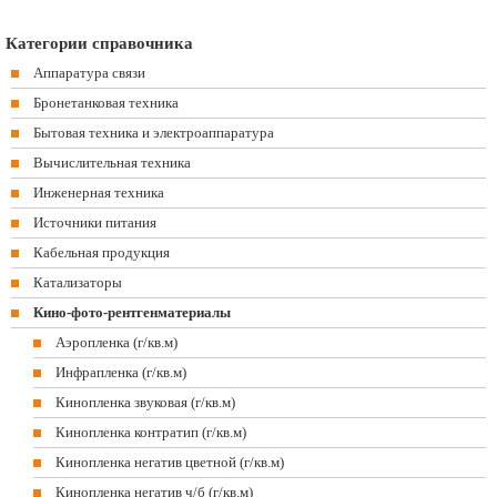
Категории справочника
Аппаратура связи
Бронетанковая техника
Бытовая техника и электроаппаратура
Вычислительная техника
Инженерная техника
Источники питания
Кабельная продукция
Катализаторы
Кино-фото-рентгенматериалы
Аэропленка (г/кв.м)
Инфрапленка (г/кв.м)
Кинопленка звуковая (г/кв.м)
Кинопленка контратип (г/кв.м)
Кинопленка негатив цветной (г/кв.м)
Кинопленка негатив ч/б (г/кв.м)