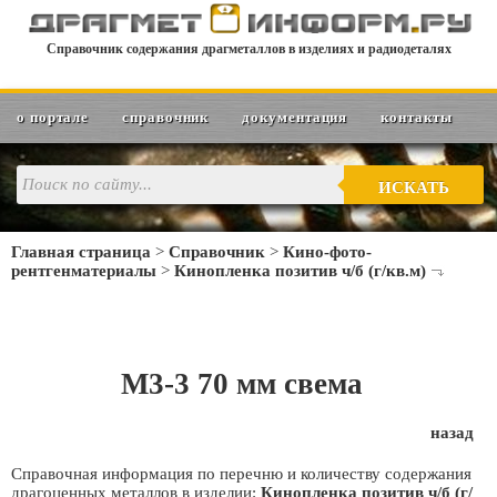
Справочник содержания драгметаллов в изделиях и радиодеталях
о портале
справочник
документация
контакты
ИСКАТЬ
Главная страница
>
Справочник
>
Кино-фото-
рентгенматериалы
>
Кинопленка позитив ч/б (г/кв.м)
М3-3 70 мм свема
назад
Справочная информация по перечню и количеству содержания
драгоценных металлов в изделии:
Кинопленка позитив ч/б (г/