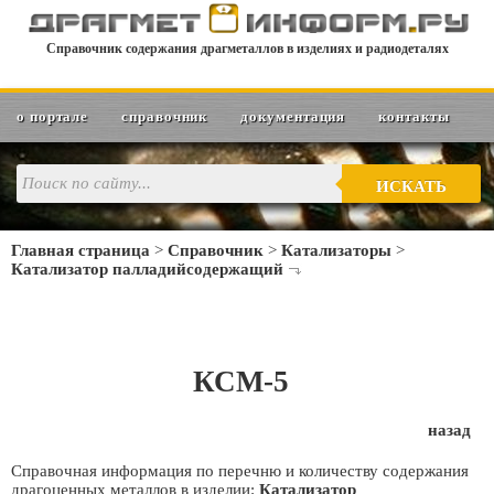
Справочник содержания драгметаллов в изделиях и радиодеталях
о портале
справочник
документация
контакты
ИСКАТЬ
Главная страница
>
Справочник
>
Катализаторы
>
Катализатор палладийсодержащий
КСМ-5
назад
Справочная информация по перечню и количеству содержания
драгоценных металлов в изделии:
Катализатор