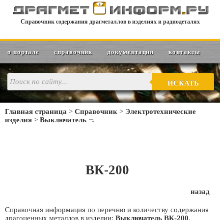
Справочник содержания драгметаллов в изделиях и радиодеталях
о портале
справочник
документация
контакты
ИСКАТЬ
Главная страница
>
Справочник
>
Электротехнические
изделия
>
Выключатель
ВК-200
назад
Справочная информация по перечню и количеству содержания
драгоценных металлов в изделии:
Выключатель ВК-200
.