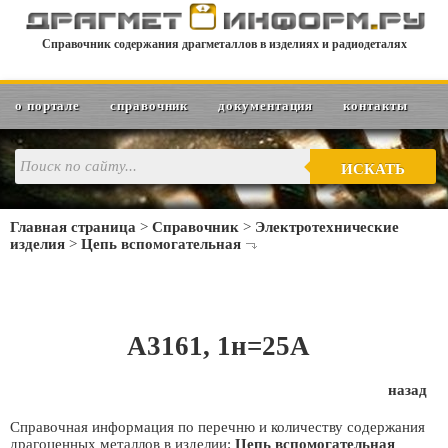
Справочник содержания драгметаллов в изделиях и радиодеталях
о портале
справочник
документация
контакты
ИСКАТЬ
Главная страница
>
Справочник
>
Электротехнические
изделия
>
Цепь вспомогательная
А3161, 1н=25А
назад
Справочная информация по перечню и количеству содержания
драгоценных металлов в изделии:
Цепь вспомогательная